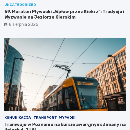
m
o
UNCATEGORIZED
a
r
59. Maraton Pływacki „Wpław przez Kiekrz”: Tradycja i
l
i
Wyzwanie na Jeziorze Kierskim
o
ę
8 sierpnia 2026
w
G
n
m
i
i
c
n
z
y
e
K
j
o
e
s
z
t
i
r
o
z
r
y
o
n
i
z
s
G
e
O
k
S
KOMUNIKACJA
TRANSPORT
WYPADKI
r
T
Tramwaje w Poznaniu na kursie awaryjnym: Zmiany na
e
i