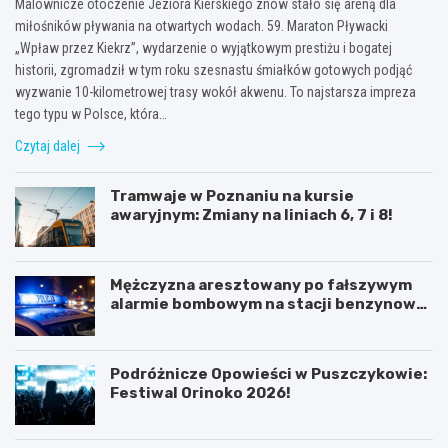
Malownicze otoczenie Jeziora Kierskiego znów stało się areną dla
miłośników pływania na otwartych wodach. 59. Maraton Pływacki
„Wpław przez Kiekrz”, wydarzenie o wyjątkowym prestiżu i bogatej
historii, zgromadził w tym roku szesnastu śmiałków gotowych podjąć
wyzwanie 10-kilometrowej trasy wokół akwenu. To najstarsza impreza
tego typu w Polsce, która…
Czytaj dalej
Tramwaje w Poznaniu na kursie
awaryjnym: Zmiany na liniach 6, 7 i 8!
Mężczyzna aresztowany po fałszywym
alarmie bombowym na stacji benzynowej
w Swarzędzu
Podróżnicze Opowieści w Puszczykowie:
Festiwal Orinoko 2026!