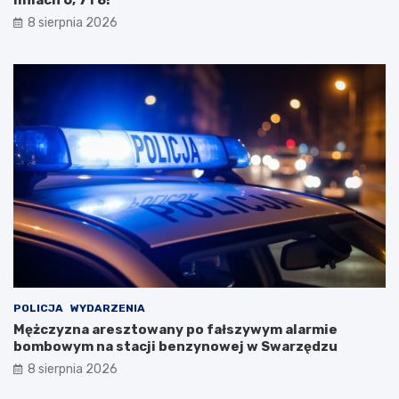
liniach 6, 7 i 8!
t
R
y
p
8 sierpnia 2026
B
o
i
d
a
c
ł
z
e
a
j
s
D
w
a
y
m
j
y
ą
!
t
k
o
w
e
j
w
POLICJA
WYDARZENIA
y
Mężczyzna aresztowany po fałszywym alarmie
c
bombowym na stacji benzynowej w Swarzędzu
i
8 sierpnia 2026
e
c