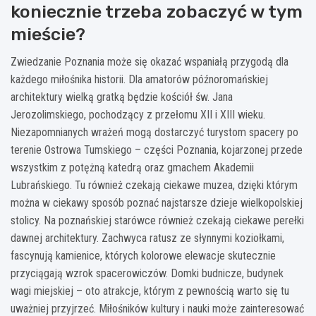
koniecznie trzeba zobaczyć w tym
mieście?
Zwiedzanie Poznania może się okazać wspaniałą przygodą dla
każdego miłośnika historii. Dla amatorów późnoromańskiej
architektury wielką gratką będzie kościół św. Jana
Jerozolimskiego, pochodzący z przełomu XII i XIII wieku.
Niezapomnianych wrażeń mogą dostarczyć turystom spacery po
terenie Ostrowa Tumskiego – części Poznania, kojarzonej przede
wszystkim z potężną katedrą oraz gmachem Akademii
Lubrańskiego. Tu również czekają ciekawe muzea, dzięki którym
można w ciekawy sposób poznać najstarsze dzieje wielkopolskiej
stolicy. Na poznańskiej starówce również czekają ciekawe perełki
dawnej architektury. Zachwyca ratusz ze słynnymi koziołkami,
fascynują kamienice, których kolorowe elewacje skutecznie
przyciągają wzrok spacerowiczów. Domki budnicze, budynek
wagi miejskiej – oto atrakcje, którym z pewnością warto się tu
uważniej przyjrzeć. Miłośników kultury i nauki może zainteresować