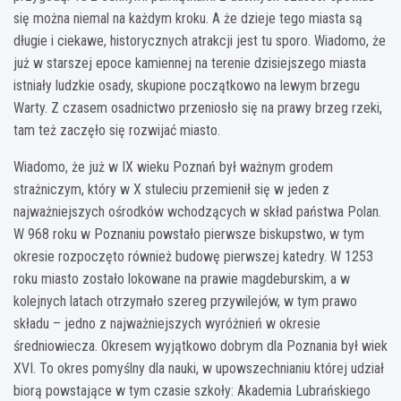
się można niemal na każdym kroku. A że dzieje tego miasta są
długie i ciekawe, historycznych atrakcji jest tu sporo. Wiadomo, że
już w starszej epoce kamiennej na terenie dzisiejszego miasta
istniały ludzkie osady, skupione początkowo na lewym brzegu
Warty. Z czasem osadnictwo przeniosło się na prawy brzeg rzeki,
tam też zaczęło się rozwijać miasto.
Wiadomo, że już w IX wieku Poznań był ważnym grodem
strażniczym, który w X stuleciu przemienił się w jeden z
najważniejszych ośrodków wchodzących w skład państwa Polan.
W 968 roku w Poznaniu powstało pierwsze biskupstwo, w tym
okresie rozpoczęto również budowę pierwszej katedry. W 1253
roku miasto zostało lokowane na prawie magdeburskim, a w
kolejnych latach otrzymało szereg przywilejów, w tym prawo
składu – jedno z najważniejszych wyróżnień w okresie
średniowiecza. Okresem wyjątkowo dobrym dla Poznania był wiek
XVI. To okres pomyślny dla nauki, w upowszechnianiu której udział
biorą powstające w tym czasie szkoły: Akademia Lubrańskiego