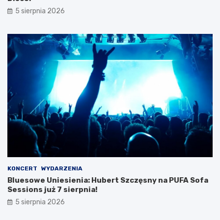
i
5 sierpnia 2026
e
c
z
k
i
KONCERT
WYDARZENIA
Bluesowe Uniesienia: Hubert Szczęsny na PUFA Sofa
Sessions już 7 sierpnia!
5 sierpnia 2026