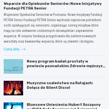
Wsparcie dla Opiekunów Seniorów: Nowe Inicjatywy
Fundacji PETRA Senior
Wspieranie Opiekunów Seniorów w Poznaniu: Nowe Inicjatywy Fundacji
PETRA Senior Fundacja PETRA Senior wychodzi naprzeciw potrzebom
osób opiekujących się seniorami, organizując szereg inicjatyw, które
mają na celu ułatwienie codziennych obowiązków i zapewnienie
wsparcia. W sierpniu fundacja przygotowała dla zainteresowanych
warsztaty oraz kawiarenkę wsparcia, które są otwarte i dostępne…
Czytaj dalej
Nowy program badań prostaty w
powiecie poznańskim: Zdrowie mężczyzn
na pierwszym miejscu!
Muzyczne szaleństwo na Ratajach:
Dołącz do Silent Disco!
Bluesowe Uniesienia: Hubert Szczęsny