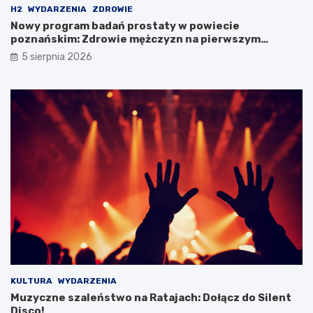
k
S
H2
WYDARZENIA
ZDROWIE
r
T
Nowy program badań prostaty w powiecie
e
i
poznańskim: Zdrowie mężczyzn na pierwszym
t
R
miejscu!
y
p
5 sierpnia 2026
B
o
i
d
a
c
ł
z
e
a
j
s
D
w
a
y
m
j
y
ą
!
t
k
o
w
e
j
w
KULTURA
WYDARZENIA
y
Muzyczne szaleństwo na Ratajach: Dołącz do Silent
c
Disco!