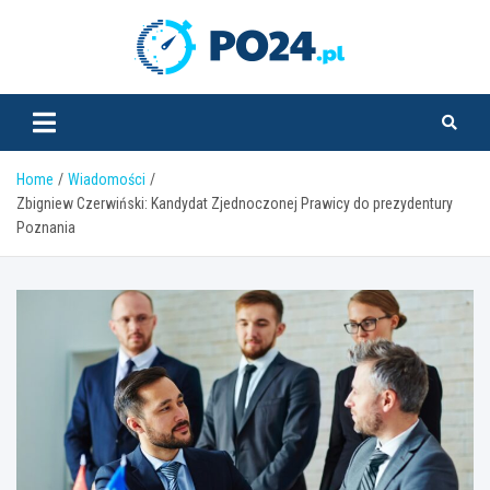
Skip
to
PO24.pl
content
Home
Wiadomości
Zbigniew Czerwiński: Kandydat Zjednoczonej Prawicy do prezydentury
Poznania