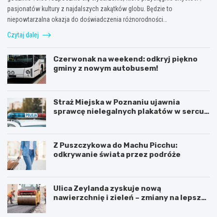
pasjonatów kultury z najdalszych zakątków globu. Będzie to
niepowtarzalna okazja do doświadczenia różnorodności…
Czytaj dalej
Czerwonak na weekend: odkryj piękno
gminy z nowym autobusem!
Straż Miejska w Poznaniu ujawnia
sprawcę nielegalnych plakatów w sercu
Starego Miasta
Z Puszczykowa do Machu Picchu:
odkrywanie świata przez podróże
Ulica Zeylanda zyskuje nową
nawierzchnię i zieleń – zmiany na lepsze
dla mieszkańców
K
P