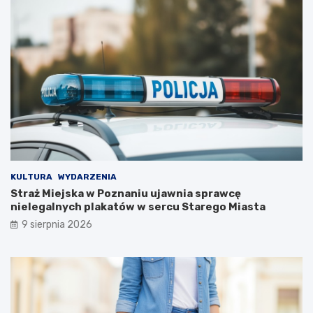
a
c
ł
z
e
a
j
s
D
w
a
y
m
j
y
ą
!
t
k
o
w
e
j
KULTURA
WYDARZENIA
w
Straż Miejska w Poznaniu ujawnia sprawcę
y
nielegalnych plakatów w sercu Starego Miasta
c
9 sierpnia 2026
i
e
c
z
k
i