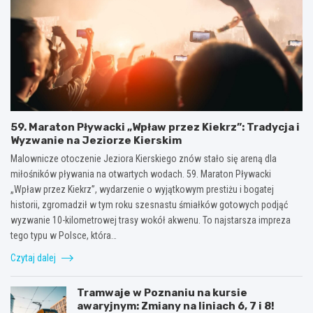
59. Maraton Pływacki „Wpław przez Kiekrz”: Tradycja i
Wyzwanie na Jeziorze Kierskim
Malownicze otoczenie Jeziora Kierskiego znów stało się areną dla
miłośników pływania na otwartych wodach. 59. Maraton Pływacki
„Wpław przez Kiekrz”, wydarzenie o wyjątkowym prestiżu i bogatej
historii, zgromadził w tym roku szesnastu śmiałków gotowych podjąć
wyzwanie 10-kilometrowej trasy wokół akwenu. To najstarsza impreza
tego typu w Polsce, która…
Czytaj dalej
Tramwaje w Poznaniu na kursie
awaryjnym: Zmiany na liniach 6, 7 i 8!