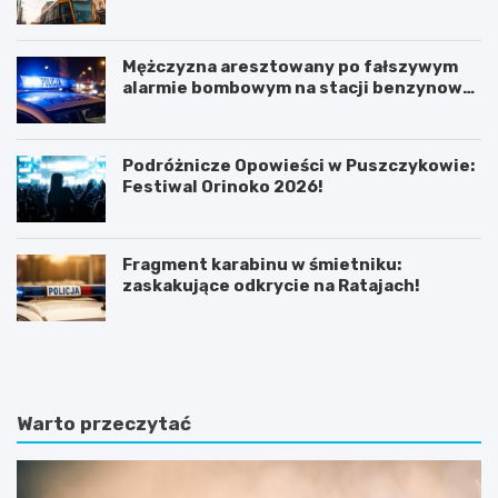
Mężczyzna aresztowany po fałszywym
alarmie bombowym na stacji benzynowej
w Swarzędzu
Podróżnicze Opowieści w Puszczykowie:
Festiwal Orinoko 2026!
Fragment karabinu w śmietniku:
zaskakujące odkrycie na Ratajach!
K
P
ó
o
r
z
n
n
i
a
Warto przeczytać
k
j
:
f
B
a
a
s