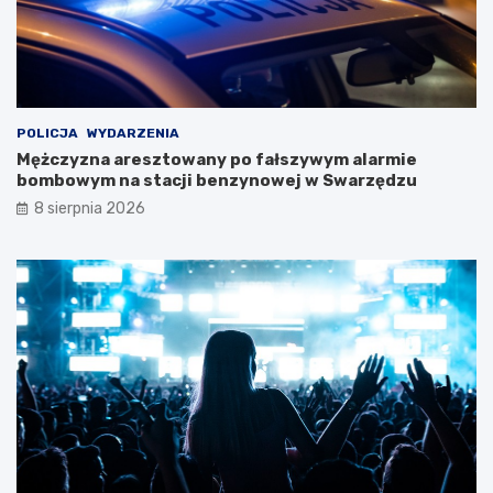
!
t
k
o
w
e
j
w
POLICJA
WYDARZENIA
y
Mężczyzna aresztowany po fałszywym alarmie
c
bombowym na stacji benzynowej w Swarzędzu
i
8 sierpnia 2026
e
c
z
k
i