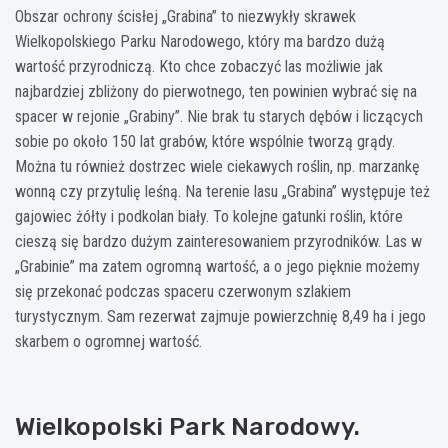
Obszar ochrony ścisłej „Grabina” to niezwykły skrawek
Wielkopolskiego Parku Narodowego, który ma bardzo dużą
wartość przyrodniczą. Kto chce zobaczyć las możliwie jak
najbardziej zbliżony do pierwotnego, ten powinien wybrać się na
spacer w rejonie „Grabiny”. Nie brak tu starych dębów i liczących
sobie po około 150 lat grabów, które wspólnie tworzą grądy.
Można tu również dostrzec wiele ciekawych roślin, np. marzankę
wonną czy przytulię leśną. Na terenie lasu „Grabina” występuje też
gajowiec żółty i podkolan biały. To kolejne gatunki roślin, które
cieszą się bardzo dużym zainteresowaniem przyrodników. Las w
„Grabinie” ma zatem ogromną wartość, a o jego pięknie możemy
się przekonać podczas spaceru czerwonym szlakiem
turystycznym. Sam rezerwat zajmuje powierzchnię 8,49 ha i jego
skarbem o ogromnej wartość.
Wielkopolski Park Narodowy.