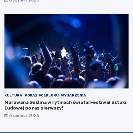
6 sierpnia 2026
i
e
c
z
k
i
KULTURA
POKAZ FOLKLORU
WYDARZENIA
Murowana Goślina w rytmach świata: Festiwal Sztuki
Ludowej po raz pierwszy!
6 sierpnia 2026