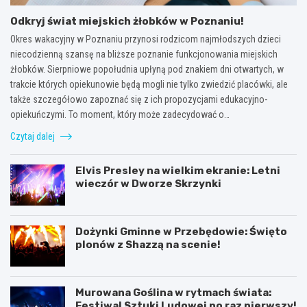
Odkryj świat miejskich żłobków w Poznaniu!
Okres wakacyjny w Poznaniu przynosi rodzicom najmłodszych dzieci
niecodzienną szansę na bliższe poznanie funkcjonowania miejskich
żłobków. Sierpniowe popołudnia upłyną pod znakiem dni otwartych, w
trakcie których opiekunowie będą mogli nie tylko zwiedzić placówki, ale
także szczegółowo zapoznać się z ich propozycjami edukacyjno-
opiekuńczymi. To moment, który może zadecydować o…
Czytaj dalej
Elvis Presley na wielkim ekranie: Letni
wieczór w Dworze Skrzynki
Dożynki Gminne w Przebędowie: Święto
plonów z Shazzą na scenie!
Murowana Goślina w rytmach świata:
Festiwal Sztuki Ludowej po raz pierwszy!