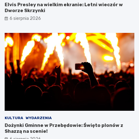
Elvis Presley na wielkim ekranie: Letni wieczór w
r
T
Dworze Skrzynki
e
i
t
R
6 sierpnia 2026
y
p
B
o
i
d
a
c
ł
z
e
a
j
s
D
w
a
y
m
j
y
ą
!
t
k
o
w
e
j
KULTURA
WYDARZENIA
w
Dożynki Gminne w Przebędowie: Święto plonów z
y
Shazzą na scenie!
c