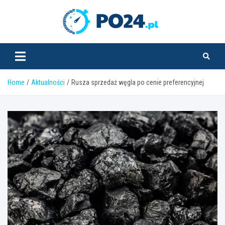
Skip
to
PO24.pl
content
Home
Aktualności
Rusza sprzedaż węgla po cenie preferencyjnej