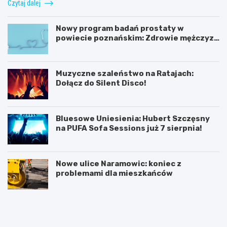
Czytaj dalej
Nowy program badań prostaty w
powiecie poznańskim: Zdrowie mężczyzn
na pierwszym miejscu!
Muzyczne szaleństwo na Ratajach:
Dołącz do Silent Disco!
Bluesowe Uniesienia: Hubert Szczęsny
na PUFA Sofa Sessions już 7 sierpnia!
Nowe ulice Naramowic: koniec z
problemami dla mieszkańców
K
P
ó
o
r
z
n
n
i
a