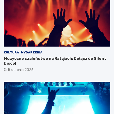
D
w
a
y
m
j
y
ą
!
t
k
o
w
e
j
w
KULTURA
WYDARZENIA
y
Muzyczne szaleństwo na Ratajach: Dołącz do Silent
c
Disco!
i
5 sierpnia 2026
e
c
z
k
i