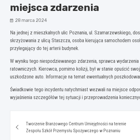
miejsca zdarzenia
28 marca 2024
Na jednej z mieszkalnych ulic Poznania, ul. Szamarzewskiego, d
skrzyżowania z ulicą Staszcza, osoba kierująca samochodem oso
przylegający do tej arterii budynek.
W wyniku tego niespodziewanego zdarzenia, sprawca wydarzenia n
ratowniczych. Kierowca, pomimo kolizji, był w stanie opuścić swoj
uszkodzone auto. Informacje na temat ewentualnych poszkodowan
Świadkowie tego incydentu natychmiast wezwali na miejsce odpowi
wyjaśnienia szczegółów tej sytuacji i przeprowadzenia konieczn
Nawigacja
Tworzenie Branżowego Centrum Umiejętności na terenie
wpisu
Zespołu Szkół Przemysłu Spożywczego w Poznaniu