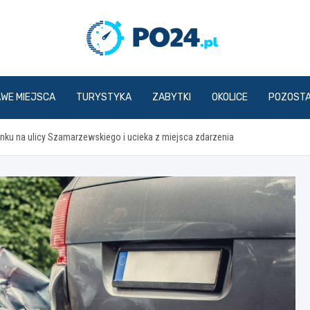
PO24.p
AWE MIEJSCA
TURYSTYKA
ZABYTKI
OKOLICE
POZOST
nku na ulicy Szamarzewskiego i ucieka z miejsca zdarzenia