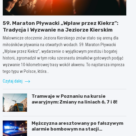
59. Maraton Pływacki „Wpław przez Kiekrz”:
Tradycja i Wyzwanie na Jeziorze Kierskim
Malownicze otoczenie Jeziora Kierskiego znów stało się areną dla
miłośników pływania na otwartych wodach. 59. Maraton Pływacki
„Wpław przez Kiekrz”, wydarzenie o wyjątkowym prestiżu i bogatej
historii, zgromadził w tym roku szesnastu śmiałków gotowych podjąć
wyzwanie 10-kilometrowej trasy wokół akwenu. To najstarsza impreza
tego typu w Polsce, która…
Czytaj dalej
Tramwaje w Poznaniu na kursie
awaryjnym: Zmiany na liniach 6, 7 i 8!
Mężczyzna aresztowany po fałszywym
alarmie bombowym na stacji
benzynowej w Swarzędzu