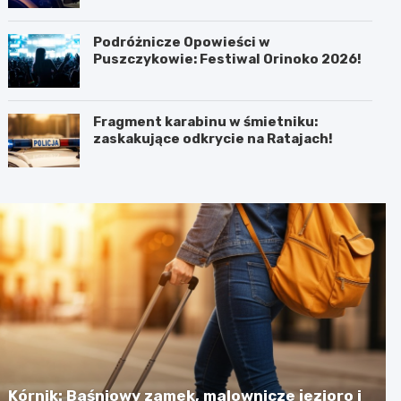
Podróżnicze Opowieści w
Puszczykowie: Festiwal Orinoko 2026!
Fragment karabinu w śmietniku:
zaskakujące odkrycie na Ratajach!
Kórnik: Baśniowy zamek, malownicze jezioro i