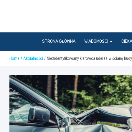
Skip
to
content
STRONA GŁÓWNA
WIADOMOŚCI
CIEK
Home
Aktualności
Niezidentyfikowany kierowca uderza w ścianę budy