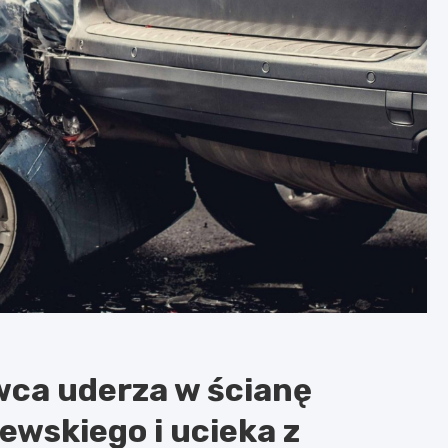
wca uderza w ścianę
ewskiego i ucieka z