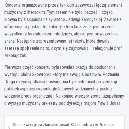
Koncerty organizowane przez ten klub zazwyczaj łączą element
muzyczny z literackim. Tym razem nie było inaczej – część
słowna była skupiona na sylwetce Jadwigi Zamoyskiej. Zawierała
informacje o postaci tej kobiety, która kojarzona jest przede
wszystkim z kształceniem młodzieży, ale nie jest powszechnie
znana. Następnie zaprezentowano jej teksty, które dawały
szersze spojrzenie na to, czym się zajmowała – relacjonuje prof.
Mikołajczak.
Pierwsza część koncertu była również okazją do posłuchania
występu chóru Skowronki, który ma swoją siedzibę w Poznaniu.
Druga część spotkania poświęcona była natomiast prezentacji
polskich aspiracji niepodległościowych widzianych z punktu
widzenia pracy organicznej. Na koniec wieczór został uzupełniony
o występ muzyczny orkiestry pod dyrekcją majora Pawła Joksa.
Nawigacja
Konsekwencje za złamanie zasad: Klub sportowy w Poznaniu
wpisu