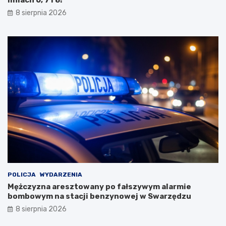
liniach 6, 7 i 8!
t
R
y
p
8 sierpnia 2026
B
o
i
d
a
c
ł
z
e
a
j
s
D
w
a
y
m
j
y
ą
!
t
k
o
w
e
j
w
POLICJA
WYDARZENIA
y
Mężczyzna aresztowany po fałszywym alarmie
c
bombowym na stacji benzynowej w Swarzędzu
i
8 sierpnia 2026
e
c