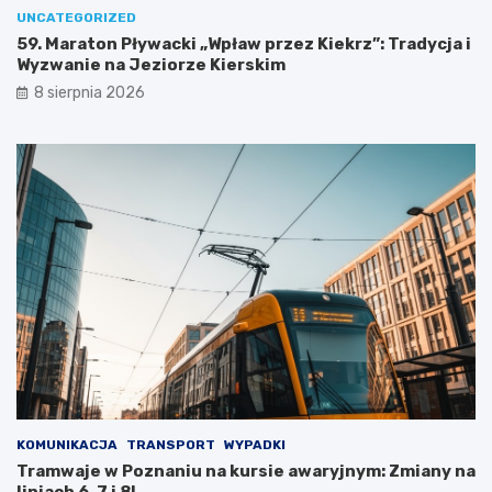
m
o
UNCATEGORIZED
a
r
59. Maraton Pływacki „Wpław przez Kiekrz”: Tradycja i
l
i
Wyzwanie na Jeziorze Kierskim
o
ę
8 sierpnia 2026
w
G
n
m
i
i
c
n
z
y
e
K
j
o
e
s
z
t
i
r
o
z
r
y
o
n
i
z
s
G
e
O
k
S
KOMUNIKACJA
TRANSPORT
WYPADKI
r
T
Tramwaje w Poznaniu na kursie awaryjnym: Zmiany na
e
i