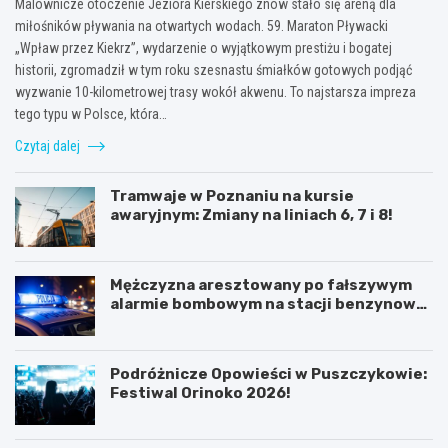
Malownicze otoczenie Jeziora Kierskiego znów stało się areną dla
miłośników pływania na otwartych wodach. 59. Maraton Pływacki
„Wpław przez Kiekrz”, wydarzenie o wyjątkowym prestiżu i bogatej
historii, zgromadził w tym roku szesnastu śmiałków gotowych podjąć
wyzwanie 10-kilometrowej trasy wokół akwenu. To najstarsza impreza
tego typu w Polsce, która…
Czytaj dalej
Tramwaje w Poznaniu na kursie
awaryjnym: Zmiany na liniach 6, 7 i 8!
Mężczyzna aresztowany po fałszywym
alarmie bombowym na stacji benzynowej
w Swarzędzu
Podróżnicze Opowieści w Puszczykowie:
Festiwal Orinoko 2026!