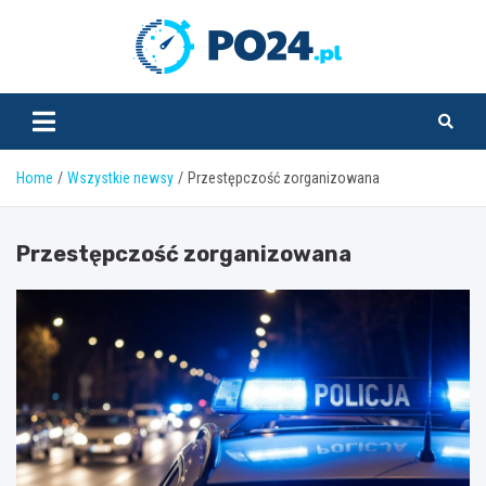
Skip
to
PO24.pl
content
Home
Wszystkie newsy
Przestępczość zorganizowana
Przestępczość zorganizowana