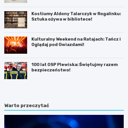
Kostiumy Aldony Talarczyk w Rogalinku:
Sztuka ożywa w bibliotece!
Kulturalny Weekend na Ratajach: Tańcz i
Oglądaj pod Gwiazdami!
100 lat OSP Plewiska: Świętujmy razem
bezpieczeństwo!
K
P
ó
o
r
z
n
n
i
a
Warto przeczytać
k
j
:
f
B
a
a
s
ś
c