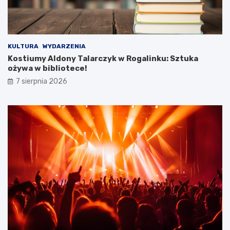
k
o
w
e
j
KULTURA
WYDARZENIA
w
Kostiumy Aldony Talarczyk w Rogalinku: Sztuka
y
ożywa w bibliotece!
c
7 sierpnia 2026
i
e
c
z
k
i