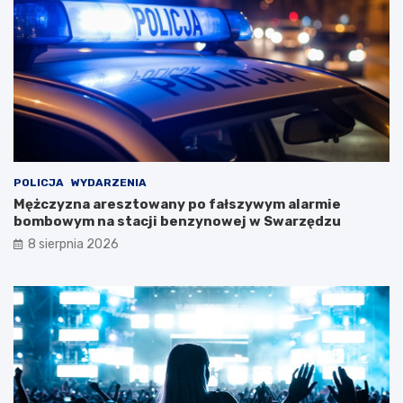
D
w
a
y
m
j
y
ą
!
t
k
o
w
e
j
w
POLICJA
WYDARZENIA
y
Mężczyzna aresztowany po fałszywym alarmie
c
bombowym na stacji benzynowej w Swarzędzu
i
8 sierpnia 2026
e
c
z
k
i