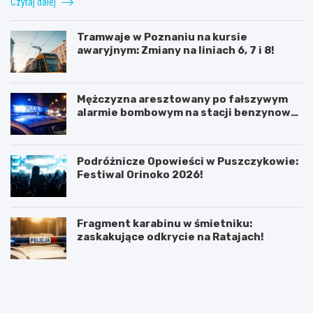
Czytaj dalej
Tramwaje w Poznaniu na kursie
awaryjnym: Zmiany na liniach 6, 7 i 8!
Mężczyzna aresztowany po fałszywym
alarmie bombowym na stacji benzynowej
w Swarzędzu
Podróżnicze Opowieści w Puszczykowie:
Festiwal Orinoko 2026!
Fragment karabinu w śmietniku:
zaskakujące odkrycie na Ratajach!
K
P
ó
o
r
z
n
n
i
a