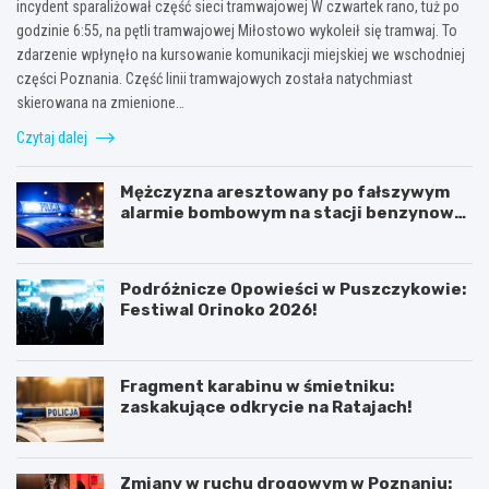
incydent sparaliżował część sieci tramwajowej W czwartek rano, tuż po
godzinie 6:55, na pętli tramwajowej Miłostowo wykoleił się tramwaj. To
zdarzenie wpłynęło na kursowanie komunikacji miejskiej we wschodniej
części Poznania. Część linii tramwajowych została natychmiast
skierowana na zmienione…
Czytaj dalej
Mężczyzna aresztowany po fałszywym
alarmie bombowym na stacji benzynowej
w Swarzędzu
Podróżnicze Opowieści w Puszczykowie:
Festiwal Orinoko 2026!
Fragment karabinu w śmietniku:
zaskakujące odkrycie na Ratajach!
Zmiany w ruchu drogowym w Poznaniu: