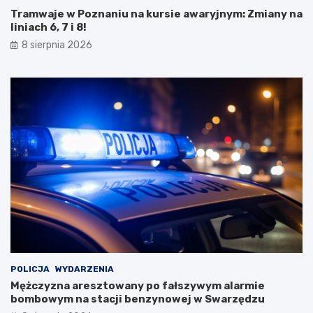
a
r
Tramwaje w Poznaniu na kursie awaryjnym: Zmiany na
l
i
liniach 6, 7 i 8!
o
ę
8 sierpnia 2026
w
G
n
m
i
i
c
n
z
y
e
K
j
o
e
s
z
t
i
r
o
z
r
y
o
n
i
z
s
G
e
O
k
S
POLICJA
WYDARZENIA
r
T
Mężczyzna aresztowany po fałszywym alarmie
e
i
bombowym na stacji benzynowej w Swarzędzu
t
R