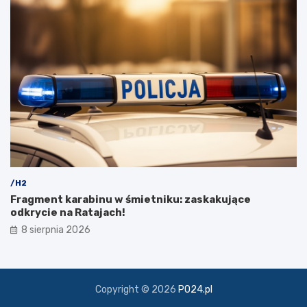
k
i
/H2
Fragment karabinu w śmietniku: zaskakujące
odkrycie na Ratajach!
8 sierpnia 2026
Copyright © 2026
PO24.pl