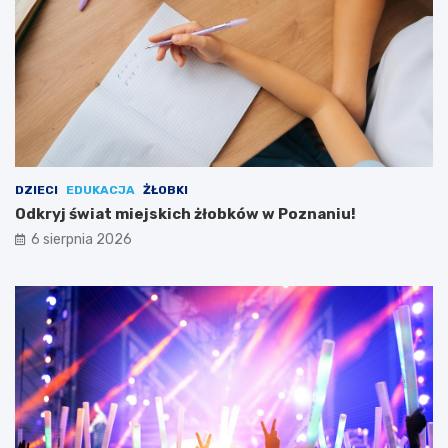
a
y
m
j
y
ą
!
t
k
o
w
e
j
w
DZIECI
EDUKACJA
ŻŁOBKI
y
Odkryj świat miejskich żłobków w Poznaniu!
c
6 sierpnia 2026
i
e
c
z
k
i