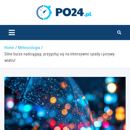
Skip
to
PO24.pl
content
Home
Meteorologia
Silne burze nadciągają: przygotuj się na intensywne opady i porywy
wiatru!