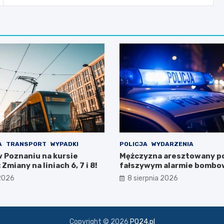
A
TRANSPORT
WYPADKI
POLICJA
WYDARZENIA
 Poznaniu na kursie
Mężczyzna aresztowany p
Zmiany na liniach 6, 7 i 8!
fałszywym alarmie bombo
stacji benzynowej w Swar
 2026
8 sierpnia 2026
Copyright © 2026
PO24.pl