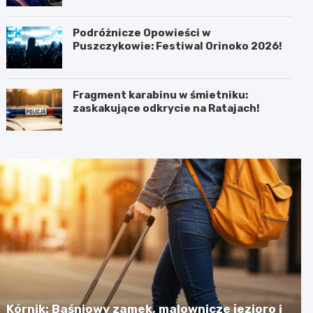
Podróżnicze Opowieści w
Puszczykowie: Festiwal Orinoko 2026!
Fragment karabinu w śmietniku:
zaskakujące odkrycie na Ratajach!
Kórnik: Baśniowy zamek, malownicze jezioro i