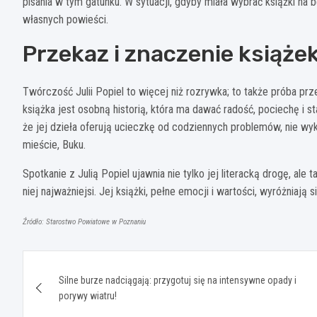
pisania w tym gatunku. W sytuacji, gdyby miała wybrać książki na 
własnych powieści.
Przekaz i znaczenie książe
Twórczość Julii Popiel to więcej niż rozrywka; to także próba p
książka jest osobną historią, która ma dawać radość, pociechę i s
że jej dzieła oferują ucieczkę od codziennych problemów, nie wy
mieście, Buku.
Spotkanie z Julią Popiel ujawnia nie tylko jej literacką drogę, al
niej najważniejsi. Jej książki, pełne emocji i wartości, wyróżniają s
Źródło: Starostwo Powiatowe w Poznaniu
Nawigacja
Silne burze nadciągają: przygotuj się na intensywne opady i
wpisu
porywy wiatru!