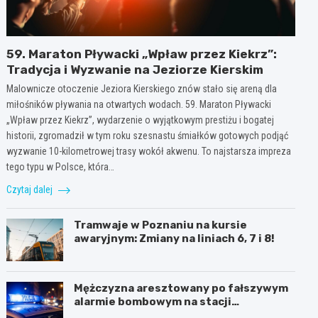
59. Maraton Pływacki „Wpław przez Kiekrz”:
Tradycja i Wyzwanie na Jeziorze Kierskim
Malownicze otoczenie Jeziora Kierskiego znów stało się areną dla
miłośników pływania na otwartych wodach. 59. Maraton Pływacki
„Wpław przez Kiekrz”, wydarzenie o wyjątkowym prestiżu i bogatej
historii, zgromadził w tym roku szesnastu śmiałków gotowych podjąć
wyzwanie 10-kilometrowej trasy wokół akwenu. To najstarsza impreza
tego typu w Polsce, która…
Czytaj dalej
Tramwaje w Poznaniu na kursie
awaryjnym: Zmiany na liniach 6, 7 i 8!
Mężczyzna aresztowany po fałszywym
alarmie bombowym na stacji
benzynowej w Swarzędzu