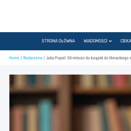
Skip
to
content
STRONA GŁÓWNA
WIADOMOŚCI
CIEK
Home
Wydarzenia
Julia Popiel: Od miłości do książek do literackiego