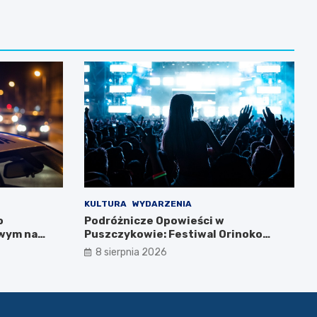
KULTURA
WYDARZENIA
o
Podróżnicze Opowieści w
wym na
Puszczykowie: Festiwal Orinoko
zędzu
2026!
8 sierpnia 2026