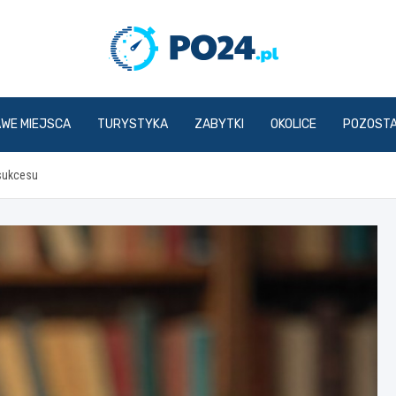
PO24.p
AWE MIEJSCA
TURYSTYKA
ZABYTKI
OKOLICE
POZOST
 sukcesu