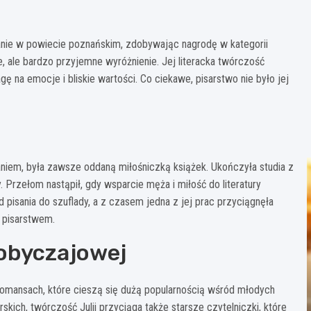
znanie w powiecie poznańskim, zdobywając nagrodę w kategorii
ne, ale bardzo przyjemne wyróżnienie. Jej literacka twórczość
ę na emocje i bliskie wartości. Co ciekawe, pisarstwo nie było jej
saniem, była zawsze oddaną miłośniczką książek. Ukończyła studia z
Przełom nastąpił, gdy wsparcie męża i miłość do literatury
 pisania do szuflady, a z czasem jedna z jej prac przyciągnęła
 pisarstwem.
 obyczajowej
 romansach, które cieszą się dużą popularnością wśród młodych
skich, twórczość Julii przyciąga także starsze czytelniczki, które