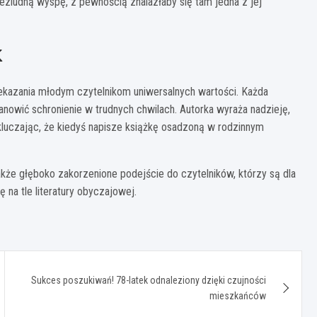
bezludną wyspę, z pewnością znalazłaby się tam jedna z jej
k
rzekazania młodym czytelnikom uniwersalnych wartości. Każda
tanowić schronienie w trudnych chwilach. Autorka wyraża nadzieję,
kluczając, że kiedyś napisze książkę osadzoną w rodzinnym
e także głęboko zakorzenione podejście do czytelników, którzy są dla
ię na tle literatury obyczajowej.
Sukces poszukiwań! 78-latek odnaleziony dzięki czujności
mieszkańców