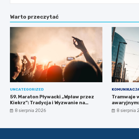
Warto przeczytać
UNCATEGORIZED
KOMUNIKACJ
59. Maraton Pływacki „Wpław przez
Tramwaje w
Kiekrz”: Tradycja i Wyzwanie na
awaryjnym: 
Jeziorze Kierskim
8 sierpnia 2026
8 sierpnia