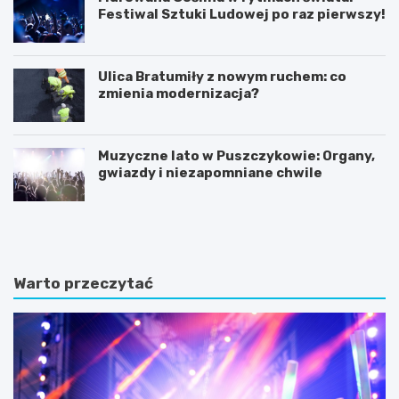
Festiwal Sztuki Ludowej po raz pierwszy!
Ulica Bratumiły z nowym ruchem: co
zmienia modernizacja?
Muzyczne lato w Puszczykowie: Organy,
gwiazdy i niezapomniane chwile
K
P
ó
o
r
z
n
n
i
a
Warto przeczytać
k
j
:
f
B
a
a
s
ś
c
n
y
i
n