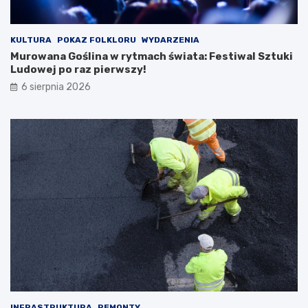
e
j
w
KULTURA
POKAZ FOLKLORU
WYDARZENIA
y
Murowana Goślina w rytmach świata: Festiwal Sztuki
c
Ludowej po raz pierwszy!
i
6 sierpnia 2026
e
c
z
k
i
INFRASTRUKTURA
REMONTY