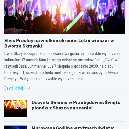
Elvis Presley na wielkim ekranie: Letni wieczór w
Dworze Skrzynki
Dwór Skrzynki zaprasza mieszkańców i gości na niezwykłe wydarzenie
kulturalne. W ramach Kina Letniego odbędzie się pokaz filmu „Elvis” w
reżyserii Baza Luhrmanna. Już 7 sierpnia o godzinie 20:30, na placu
Parkowym 1, uczestnicy będą mieli okazję odkryć historię życia Elvisa
Presleya. Wstęp na to niezwykłe wydarzenie jest…
Czytaj dalej
Dożynki Gminne w Przebędowie: Święto
plonów z Shazzą na scenie!
Murowana Goślina w rytmach świata: