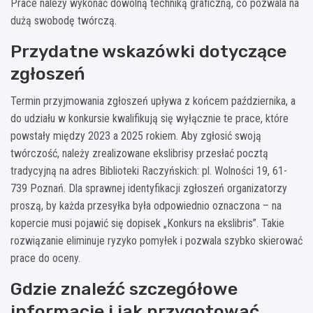
Prace należy wykonać dowolną techniką graficzną, co pozwala na
dużą swobodę twórczą.
Przydatne wskazówki dotyczące
zgłoszeń
Termin przyjmowania zgłoszeń upływa z końcem października, a
do udziału w konkursie kwalifikują się wyłącznie te prace, które
powstały między 2023 a 2025 rokiem. Aby zgłosić swoją
twórczość, należy zrealizowane ekslibrisy przesłać pocztą
tradycyjną na adres Biblioteki Raczyńskich: pl. Wolności 19, 61-
739 Poznań. Dla sprawnej identyfikacji zgłoszeń organizatorzy
proszą, by każda przesyłka była odpowiednio oznaczona – na
kopercie musi pojawić się dopisek „Konkurs na ekslibris”. Takie
rozwiązanie eliminuje ryzyko pomyłek i pozwala szybko skierować
prace do oceny.
Gdzie znaleźć szczegółowe
informacje i jak przygotować