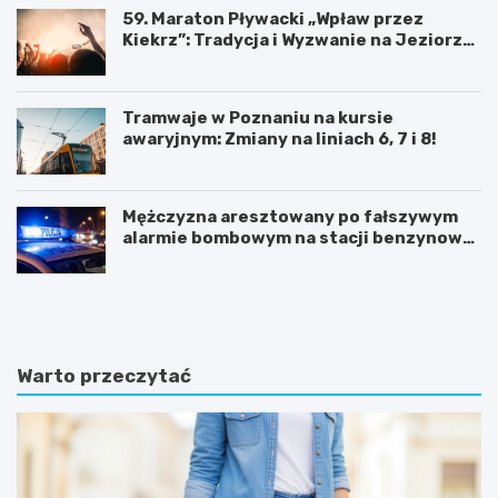
59. Maraton Pływacki „Wpław przez
Kiekrz”: Tradycja i Wyzwanie na Jeziorze
Kierskim
Tramwaje w Poznaniu na kursie
awaryjnym: Zmiany na liniach 6, 7 i 8!
Mężczyzna aresztowany po fałszywym
alarmie bombowym na stacji benzynowej
w Swarzędzu
K
P
ó
o
r
z
n
n
i
a
Warto przeczytać
k
j
:
f
B
a
a
s
ś
c
n
y