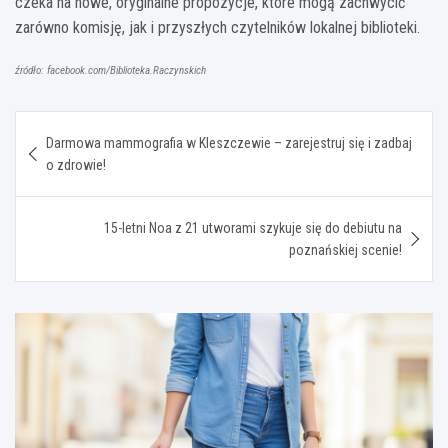
czeka na nowe, oryginalne propozycje, które mogą zachwycić
zarówno komisję, jak i przyszłych czytelników lokalnej biblioteki.
źródło: facebook.com/Biblioteka.Raczynskich
Nawigacja
Darmowa mammografia w Kleszczewie – zarejestruj się i zadbaj
wpisu
o zdrowie!
15-letni Noa z 21 utworami szykuje się do debiutu na
poznańskiej scenie!