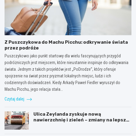
Z Puszczykowa do Machu Picchu: odkrywanie świata
przez podróże
Puszczykowo jako punkt startowy dla wielu fascynujących przygód
podróżniczych jest miejscem, które nieustannie inspiruje do odkrywania
świata. Jednym z takich projektów jest „PoDrodze”, który oferuje
spojrzenie na świat przez pryzmat lokalnych miejsc, ludzi i ich
codziennych doświadczeń. Kiedy Arkady Paweł Fiedler wyruszył do
Machu Picchu, jego relacja stała…
Czytaj dalej
Ulica Zeylanda zyskuje nową
nawierzchnię i zieleń – zmiany na lepsze
dla mieszkańców