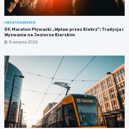
o
w
e
j
w
UNCATEGORIZED
y
59. Maraton Pływacki „Wpław przez Kiekrz”: Tradycja i
c
Wyzwanie na Jeziorze Kierskim
i
8 sierpnia 2026
e
c
z
k
i