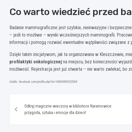
Co warto wiedzieć przed b
Badanie mammograficzne jest szybkie, nieinwazyjne i bezpieczne
– jeśli to możliwe – wyniki wcześniejszych mammografii. Pracow
informacji i pomogą rozwiać ewentualne wątpliwości związane z 
Dzięki takim inicjatywom, jak ta organizowana w Kleszczewie, m
profilaktyki onkologicznej
na miejscu, bez konieczności wyjazd
możliwość. Rejestracja jest już otwarta – nie warto zwlekać, bo z
źródło: facebook.com/profile.php?id=100069892332069
Nawigacja
Odkryj magiczne wieczory w bibliotece Naramowice:
wpisu
przygoda, sztuka i emocje dla dzieci!