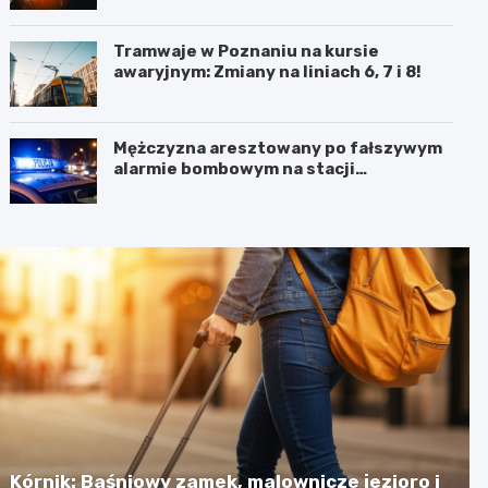
Tramwaje w Poznaniu na kursie
awaryjnym: Zmiany na liniach 6, 7 i 8!
Mężczyzna aresztowany po fałszywym
alarmie bombowym na stacji
benzynowej w Swarzędzu
Kórnik: Baśniowy zamek, malownicze jezioro i