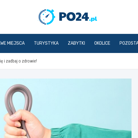
PO24.p
AWE MIEJSCA
TURYSTYKA
ZABYTKI
OKOLICE
POZOST
 i zadbaj o zdrowie!