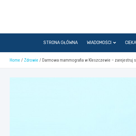
Skip
to
content
STRONA GŁÓWNA
WIADOMOŚCI
CIEK
Home
Zdrowie
Darmowa mammografia w Kleszczewie – zarejestruj się