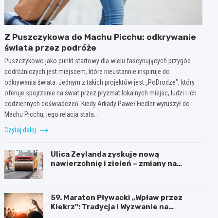
Z Puszczykowa do Machu Picchu: odkrywanie
świata przez podróże
Puszczykowo jako punkt startowy dla wielu fascynujących przygód
podróżniczych jest miejscem, które nieustannie inspiruje do
odkrywania świata. Jednym z takich projektów jest „PoDrodze”, który
oferuje spojrzenie na świat przez pryzmat lokalnych miejsc, ludzi i ich
codziennych doświadczeń. Kiedy Arkady Paweł Fiedler wyruszył do
Machu Picchu, jego relacja stała…
Czytaj dalej
Ulica Zeylanda zyskuje nową
nawierzchnię i zieleń – zmiany na
lepsze dla mieszkańców
59. Maraton Pływacki „Wpław przez
Kiekrz”: Tradycja i Wyzwanie na
Jeziorze Kierskim