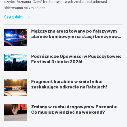
części Poznania. Część linii tramwajowych została natychmiast
skierowana na zmienione…
Czytaj dalej
Mężczyzna aresztowany po fałszywym
alarmie bombowym na stacji benzynowej
w Swarzędzu
Podróżnicze Opowieści w Puszczykowie:
Festiwal Orinoko 2026!
Fragment karabinu w śmietniku:
zaskakujące odkrycie na Ratajach!
Zmiany w ruchu drogowym w Poznaniu:
Co musisz wiedzieć na weekend?
K
P
ó
o