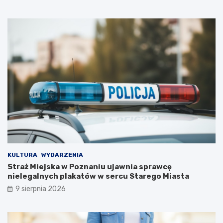
y
p
B
o
i
d
a
c
ł
z
e
a
j
s
D
w
a
y
m
j
y
ą
!
t
k
o
w
e
j
KULTURA
WYDARZENIA
w
Straż Miejska w Poznaniu ujawnia sprawcę
y
nielegalnych plakatów w sercu Starego Miasta
c
9 sierpnia 2026
i
e
c
z