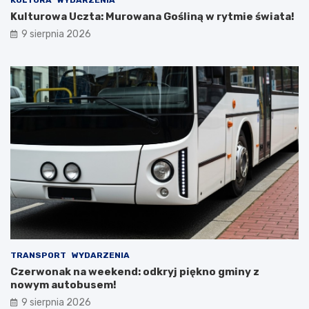
KULTURA
WYDARZENIA
a
r
Kulturowa Uczta: Murowana Gośliną w rytmie świata!
l
i
9 sierpnia 2026
o
ę
w
G
n
m
i
i
c
n
z
y
e
K
j
o
e
s
z
t
i
r
o
z
r
y
o
n
i
z
s
G
e
O
TRANSPORT
WYDARZENIA
k
S
Czerwonak na weekend: odkryj piękno gminy z
r
T
nowym autobusem!
e
i
t
R
9 sierpnia 2026