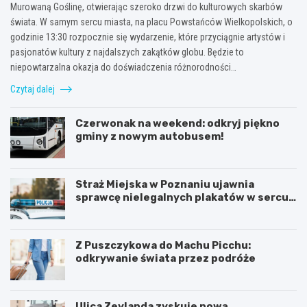
Murowaną Goślinę, otwierając szeroko drzwi do kulturowych skarbów
świata. W samym sercu miasta, na placu Powstańców Wielkopolskich, o
godzinie 13:30 rozpocznie się wydarzenie, które przyciągnie artystów i
pasjonatów kultury z najdalszych zakątków globu. Będzie to
niepowtarzalna okazja do doświadczenia różnorodności…
Czytaj dalej
Czerwonak na weekend: odkryj piękno
gminy z nowym autobusem!
Straż Miejska w Poznaniu ujawnia
sprawcę nielegalnych plakatów w sercu
Starego Miasta
Z Puszczykowa do Machu Picchu:
odkrywanie świata przez podróże
Ulica Zeylanda zyskuje nową