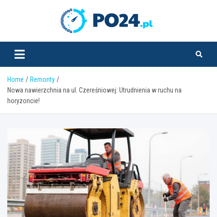
Skip
to
PO24.pl
content
Home
Remonty
Nowa nawierzchnia na ul. Czereśniowej: Utrudnienia w ruchu na
horyzoncie!