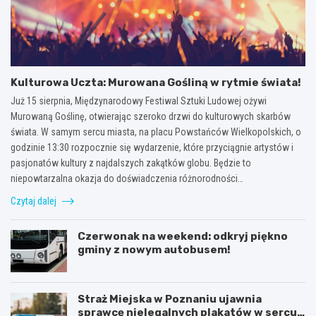
Kulturowa Uczta: Murowana Gośliną w rytmie świata!
Już 15 sierpnia, Międzynarodowy Festiwal Sztuki Ludowej ożywi
Murowaną Goślinę, otwierając szeroko drzwi do kulturowych skarbów
świata. W samym sercu miasta, na placu Powstańców Wielkopolskich, o
godzinie 13:30 rozpocznie się wydarzenie, które przyciągnie artystów i
pasjonatów kultury z najdalszych zakątków globu. Będzie to
niepowtarzalna okazja do doświadczenia różnorodności…
Czytaj dalej
Czerwonak na weekend: odkryj piękno
gminy z nowym autobusem!
Straż Miejska w Poznaniu ujawnia
sprawcę nielegalnych plakatów w sercu