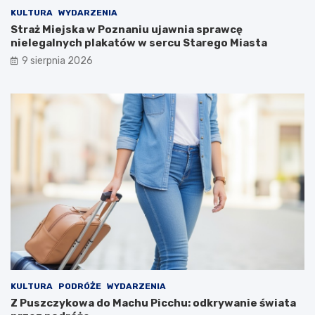
j
KULTURA
WYDARZENIA
w
Straż Miejska w Poznaniu ujawnia sprawcę
y
nielegalnych plakatów w sercu Starego Miasta
c
9 sierpnia 2026
i
e
c
z
k
i
KULTURA
PODRÓŻE
WYDARZENIA
Z Puszczykowa do Machu Picchu: odkrywanie świata