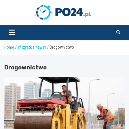
Skip
to
PO24.pl
content
Home
Wszystkie newsy
Drogownictwo
Drogownictwo