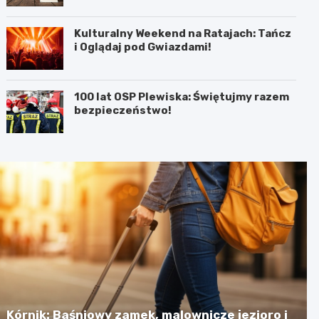
Kulturalny Weekend na Ratajach: Tańcz
i Oglądaj pod Gwiazdami!
100 lat OSP Plewiska: Świętujmy razem
bezpieczeństwo!
Kórnik: Baśniowy zamek, malownicze jezioro i