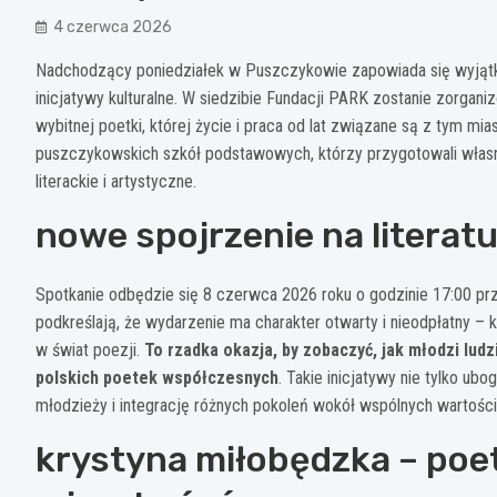
4 czerwca 2026
Nadchodzący poniedziałek w Puszczykowie zapowiada się wyjątkowo
inicjatywy kulturalne. W siedzibie Fundacji PARK zostanie zorga
wybitnej poetki, której życie i praca od lat związane są z tym 
puszczykowskich szkół podstawowych, którzy przygotowali własne
literackie i artystyczne.
nowe spojrzenie na literat
Spotkanie odbędzie się 8 czerwca 2026 roku o godzinie 17:00 prz
podkreślają, że wydarzenie ma charakter otwarty i nieodpłatny –
w świat poezji.
To rzadka okazja, by zobaczyć, jak młodzi ludz
polskich poetek współczesnych
. Takie inicjatywy nie tylko ub
młodzieży i integrację różnych pokoleń wokół wspólnych wartości
krystyna miłobędzka – poe