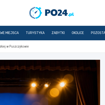
PO24.p
AWE MIEJSCA
TURYSTYKA
ZABYTKI
OKOLICE
POZOST
dzkiej w Puszczykowie