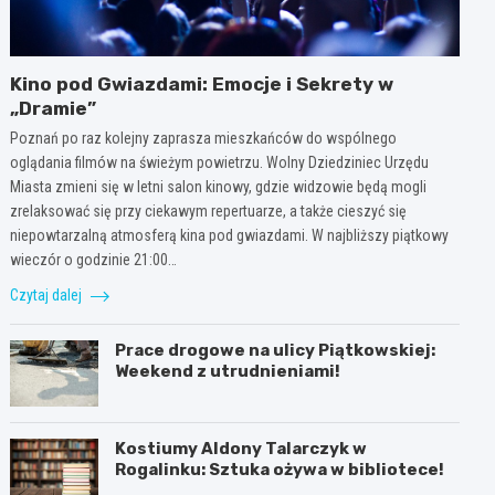
Kino pod Gwiazdami: Emocje i Sekrety w
„Dramie”
Poznań po raz kolejny zaprasza mieszkańców do wspólnego
oglądania filmów na świeżym powietrzu. Wolny Dziedziniec Urzędu
Miasta zmieni się w letni salon kinowy, gdzie widzowie będą mogli
zrelaksować się przy ciekawym repertuarze, a także cieszyć się
niepowtarzalną atmosferą kina pod gwiazdami. W najbliższy piątkowy
wieczór o godzinie 21:00…
Czytaj dalej
Prace drogowe na ulicy Piątkowskiej:
Weekend z utrudnieniami!
Kostiumy Aldony Talarczyk w
Rogalinku: Sztuka ożywa w bibliotece!