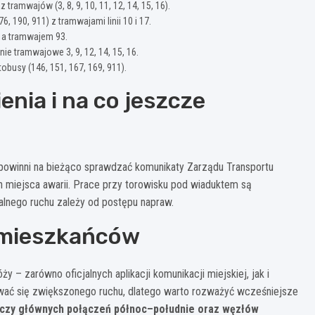
amwajów (3, 8, 9, 10, 11, 12, 14, 15, 16).
6, 190, 911) z tramwajami linii 10 i 17.
) a tramwajem 93.
ie tramwajowe 3, 9, 12, 14, 15, 16.
busy (146, 151, 167, 169, 911).
nia i na co jeszcze
 powinni na bieżąco sprawdzać komunikaty Zarządu Transportu
 miejsca awarii. Prace przy torowisku pod wiaduktem są
lnego ruchu zależy od postępu napraw.
 mieszkańców
 – zarówno oficjalnych aplikacji komunikacji miejskiej, jak i
wać się zwiększonego ruchu, dlatego warto rozważyć wcześniejsze
yczy głównych połączeń północ–południe oraz węzłów