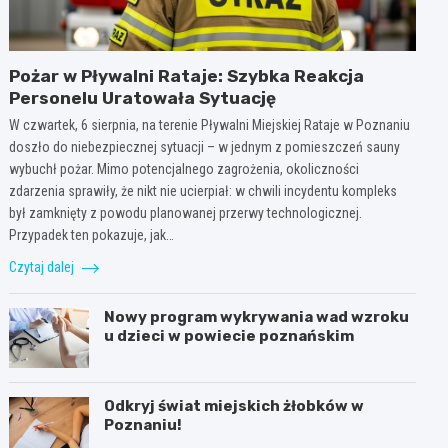
Pożar w Pływalni Rataje: Szybka Reakcja
Personelu Uratowała Sytuację
W czwartek, 6 sierpnia, na terenie Pływalni Miejskiej Rataje w Poznaniu
doszło do niebezpiecznej sytuacji – w jednym z pomieszczeń sauny
wybuchł pożar. Mimo potencjalnego zagrożenia, okoliczności
zdarzenia sprawiły, że nikt nie ucierpiał: w chwili incydentu kompleks
był zamknięty z powodu planowanej przerwy technologicznej.
Przypadek ten pokazuje, jak…
Czytaj dalej
Nowy program wykrywania wad wzroku
u dzieci w powiecie poznańskim
Odkryj świat miejskich żłobków w
Poznaniu!