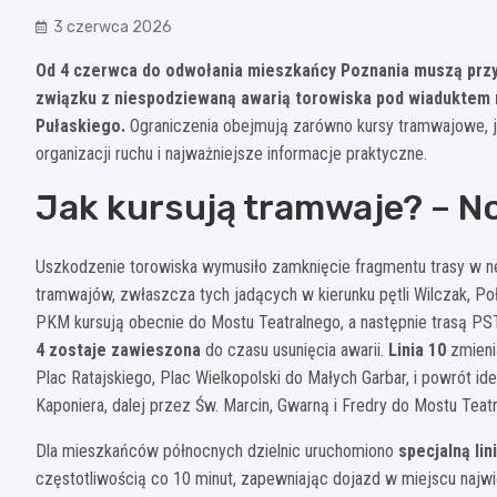
3 czerwca 2026
Od 4 czerwca do odwołania mieszkańcy Poznania muszą przy
związku z niespodziewaną awarią torowiska pod wiaduktem na
Pułaskiego.
Ograniczenia obejmują zarówno kursy tramwajowe, 
organizacji ruchu i najważniejsze informacje praktyczne.
Jak kursują tramwaje? – N
Uszkodzenie torowiska wymusiło zamknięcie fragmentu trasy w ne
tramwajów, zwłaszcza tych jadących w kierunku pętli Wilczak, Po
PKM kursują obecnie do Mostu Teatralnego, a następnie trasą PS
4 zostaje zawieszona
do czasu usunięcia awarii.
Linia 10
zmieni
Plac Ratajskiego, Plac Wielkopolski do Małych Garbar, i powrót id
Kaponiera, dalej przez Św. Marcin, Gwarną i Fredry do Mostu Tea
Dla mieszkańców północnych dzielnic uruchomiono
specjalną li
częstotliwością co 10 minut, zapewniając dojazd w miejscu najwi