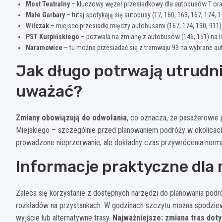
Most Teatralny
– kluczowy węzeł przesiadkowy dla autobusów T oraz tr
Małe Garbary
– tutaj spotykają się autobusy (T7, 160, 163, 167, 174, 17
Wilczak
– miejsce przesiadki między autobusami (167, 174, 190, 911
PST Kurpińskiego
– pozwala na zmianę z autobusów (146, 151) na lin
Naramowice
– tu można przesiadać się z tramwaju 93 na wybrane auto
Jak długo potrwają utrudnie
uważać?
Zmiany obowiązują do odwołania
, co oznacza, że pasażerowie
Miejskiego – szczególnie przed planowaniem podróży w okolicach
prowadzone nieprzerwanie, ale dokładny czas przywrócenia norma
Informacje praktyczne dla
Zaleca się korzystanie z dostępnych narzędzi do planowania podróży
rozkładów na przystankach. W godzinach szczytu można spodzie
wyjście lub alternatywne trasy.
Najważniejsze: zmiana tras dot