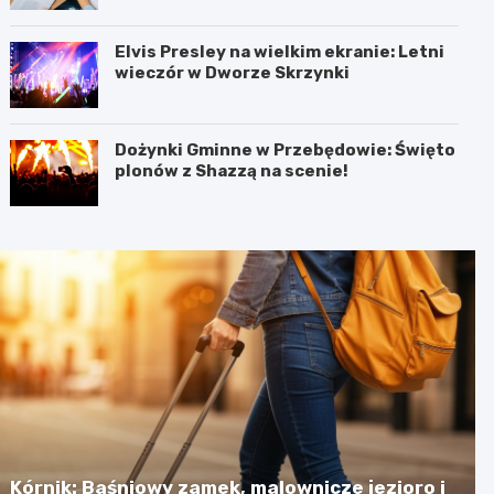
Elvis Presley na wielkim ekranie: Letni
wieczór w Dworze Skrzynki
Dożynki Gminne w Przebędowie: Święto
plonów z Shazzą na scenie!
Kórnik: Baśniowy zamek, malownicze jezioro i