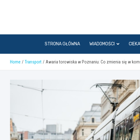
Skip
to
content
STRONA GŁÓWNA
WIADOMOŚCI
CIEK
Home
Transport
Awaria torowiska w Poznaniu: Co zmienia się w komu