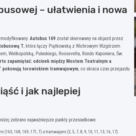
busowej – ułatwienia i nowa
 zmodyfikowany.
Autobus 169
został skierowany na objazd przez
utobusową T
, która łączy Piątkowską z Wichrowym Wzgórzem
iem, Wielkopolską, Pułaskiego, Roosevelta, Rondo Kaponiera, Św.
rto zapamiętać: odcinek między Mostem Teatralnym a
i T pokonują torowiskiem tramwajowym
, co skraca czas przejazdu
ąść i jak najlepiej
niżej zebrano najważniejsze punkty przesiadkowe:
63, 168, 169, 171, T) a tramwajami (3, 5, 7, 8, 9, 10, 11, 13, 16, 17).