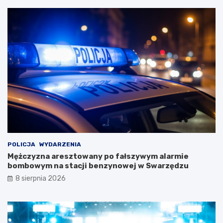
i
d
a
c
ł
z
e
a
j
s
D
w
a
y
m
j
y
ą
!
t
k
o
w
e
j
w
POLICJA
WYDARZENIA
y
Mężczyzna aresztowany po fałszywym alarmie
c
bombowym na stacji benzynowej w Swarzędzu
i
8 sierpnia 2026
e
c
z
k
i