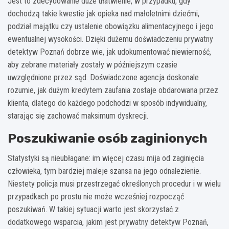
Jest to zdecydowanie duże ułatwienie, w przypadku, gdy
dochodzą takie kwestie jak opieka nad małoletnimi dziećmi,
podział majątku czy ustalenie obowiązku alimentacyjnego i jego
ewentualnej wysokości. Dzięki dużemu doświadczeniu prywatny
detektyw Poznań dobrze wie, jak udokumentować niewierność,
aby zebrane materiały zostały w późniejszym czasie
uwzględnione przez sąd. Doświadczone agencja doskonale
rozumie, jak dużym kredytem zaufania zostaje obdarowana przez
klienta, dlatego do każdego podchodzi w sposób indywidualny,
starając się zachować maksimum dyskrecji.
Poszukiwanie osób zaginionych
Statystyki są nieubłagane: im więcej czasu mija od zaginięcia
człowieka, tym bardziej maleje szansa na jego odnalezienie.
Niestety policja musi przestrzegać określonych procedur i w wielu
przypadkach po prostu nie może wcześniej rozpocząć
poszukiwań. W takiej sytuacji warto jest skorzystać z
dodatkowego wsparcia, jakim jest prywatny detektyw Poznań,