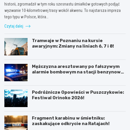
historii, zgromadził w tym roku szesnastu śmiałków gotowych podjąć
wyzwanie 10-kilometrowej trasy wokół akwenu. To najstarsza impreza
tego typu w Polsce, która…
Czytaj dalej
Tramwaje w Poznaniu na kursie
awaryjnym: Zmiany na liniach 6, 7 i 8!
Mężczyzna aresztowany po fałszywym
alarmie bombowym na stacji benzynowej
w Swarzędzu
Podróżnicze Opowieści w Puszczykowie:
Festiwal Orinoko 2026!
Fragment karabinu w śmietniku:
zaskakujące odkrycie na Ratajach!