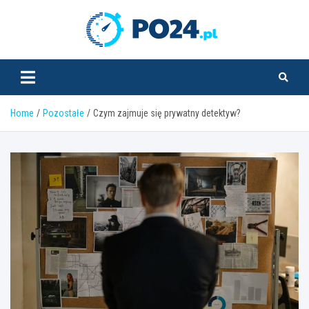
Skip
to
PO24.pl
content
Home
Pozostałe
Czym zajmuje się prywatny detektyw?