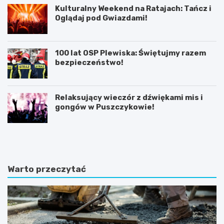
Kulturalny Weekend na Ratajach: Tańcz i
Oglądaj pod Gwiazdami!
100 lat OSP Plewiska: Świętujmy razem
bezpieczeństwo!
Relaksujący wieczór z dźwiękami mis i
gongów w Puszczykowie!
K
P
ó
o
r
z
n
n
i
a
Warto przeczytać
k
j
:
f
B
a
a
s
ś
c
n
y