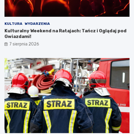
o
w
e
j
w
KULTURA
WYDARZENIA
y
Kulturalny Weekend na Ratajach: Tańcz i Oglądaj pod
c
Gwiazdami!
i
7 sierpnia 2026
e
c
z
k
i