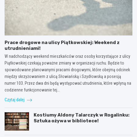
Prace drogowe na ulicy Piątkowskiej: Weekend z
utrudnieniami!
W nadchodzący weekend mieszkańców oraz osoby korzystające z ulicy
Piątkowskiej czekają poważne zmiany w organizacji ruchu. Będzie to
spowodowane planowanymi pracami drogowymi, które obejmą odcinek
między skrzyżowaniem z ulicą Słowiańską i Szydłowską a posesją
numer 103. Przez dwa dni będą występować utrudnienia, które wpłyną na
codzienne funkcjonowanie tej…
Czytaj dalej
Kostiumy Aldony Talarczyk w Rogalinku:
Sztuka ożywa w bibliotece!