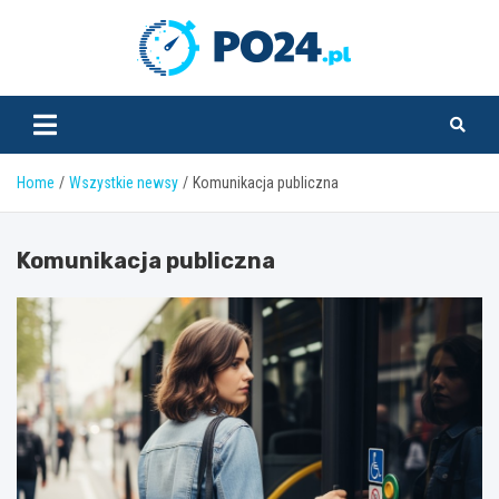
Skip
to
PO24.pl
content
Home
Wszystkie newsy
Komunikacja publiczna
Komunikacja publiczna