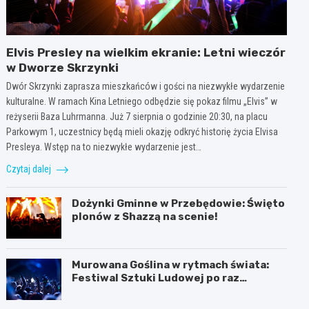
Elvis Presley na wielkim ekranie: Letni wieczór
w Dworze Skrzynki
Dwór Skrzynki zaprasza mieszkańców i gości na niezwykłe wydarzenie
kulturalne. W ramach Kina Letniego odbędzie się pokaz filmu „Elvis” w
reżyserii Baza Luhrmanna. Już 7 sierpnia o godzinie 20:30, na placu
Parkowym 1, uczestnicy będą mieli okazję odkryć historię życia Elvisa
Presleya. Wstęp na to niezwykłe wydarzenie jest…
Czytaj dalej
Dożynki Gminne w Przebędowie: Święto
plonów z Shazzą na scenie!
Murowana Goślina w rytmach świata:
Festiwal Sztuki Ludowej po raz
pierwszy!