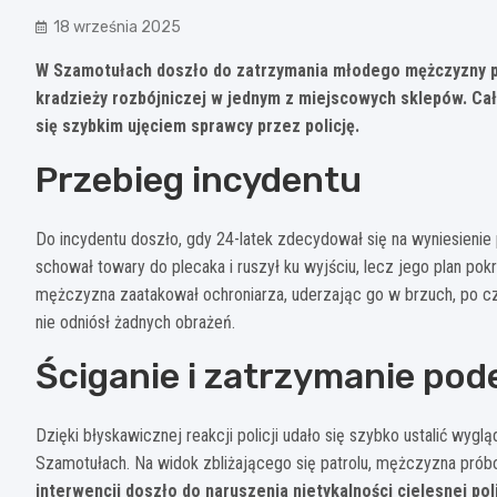
18 września 2025
W Szamotułach doszło do zatrzymania młodego mężczyzny po
kradzieży rozbójniczej w jednym z miejscowych sklepów. Ca
się szybkim ujęciem sprawcy przez policję.
Przebieg incydentu
Do incydentu doszło, gdy 24-latek zdecydował się na wyniesienie
schował towary do plecaka i ruszył ku wyjściu, lecz jego plan p
mężczyzna zaatakował ochroniarza, uderzając go w brzuch, po cz
nie odniósł żadnych obrażeń.
Ściganie i zatrzymanie pod
Dzięki błyskawicznej reakcji policji udało się szybko ustalić wyg
Szamotułach. Na widok zbliżającego się patrolu, mężczyzna pró
interwencji doszło do naruszenia nietykalności cielesnej po