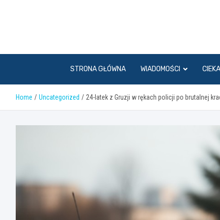
Skip
to
content
STRONA GŁÓWNA
WIADOMOŚCI
CIEK
Home
Uncategorized
24-latek z Gruzji w rękach policji po brutalnej k