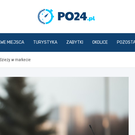
PO24.p
AWE MIEJSCA
TURYSTYKA
ZABYTKI
OKOLICE
POZOST
radzieży w markecie