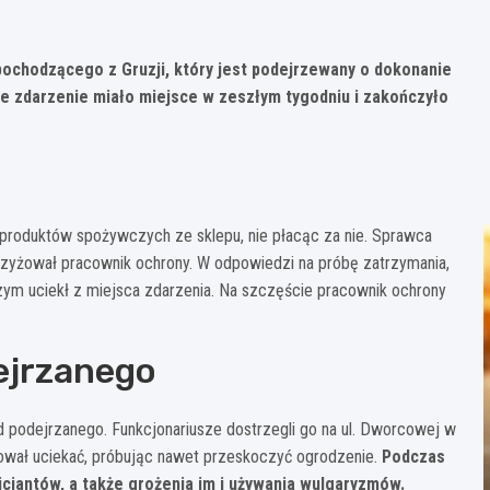
chodzącego z Gruzji, który jest podejrzewany o dokonanie
łe zdarzenie miało miejsce w zeszłym tygodniu i zakończyło
 produktów spożywczych ze sklepu, nie płacąc za nie. Sprawca
okrzyżował pracownik ochrony. W odpowiedzi na próbę zatrzymania,
ym uciekł z miejsca zdarzenia. Na szczęście pracownik ochrony
ejrzanego
ląd podejrzanego. Funkcjonariusze dostrzegli go na ul. Dworcowej w
bował uciekać, próbując nawet przeskoczyć ogrodzenie.
Podczas
licjantów, a także grożenia im i używania wulgaryzmów.