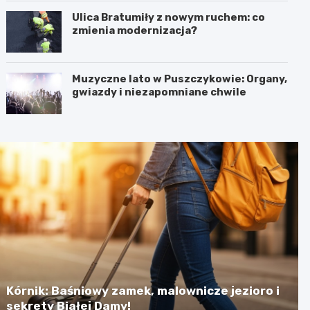
Ulica Bratumiły z nowym ruchem: co
zmienia modernizacja?
Muzyczne lato w Puszczykowie: Organy,
gwiazdy i niezapomniane chwile
Kórnik: Baśniowy zamek, malownicze jezioro i
sekrety Białej Damy!