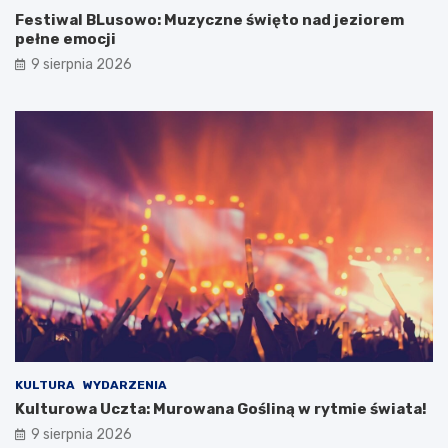
a
r
Festiwal BLusowo: Muzyczne święto nad jeziorem
l
i
pełne emocji
o
ę
9 sierpnia 2026
w
G
n
m
i
i
c
n
z
y
e
K
j
o
e
s
z
t
i
r
o
z
r
y
o
n
i
z
s
G
e
O
k
S
KULTURA
WYDARZENIA
r
T
Kulturowa Uczta: Murowana Gośliną w rytmie świata!
e
i
t
R
9 sierpnia 2026