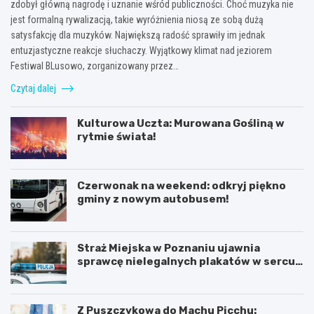
zdobył główną nagrodę i uznanie wśród publiczności. Choć muzyka nie
jest formalną rywalizacją, takie wyróżnienia niosą ze sobą dużą
satysfakcję dla muzyków. Największą radość sprawiły im jednak
entuzjastyczne reakcje słuchaczy. Wyjątkowy klimat nad jeziorem
Festiwal BLusowo, zorganizowany przez…
Czytaj dalej
Kulturowa Uczta: Murowana Gośliną w
rytmie świata!
Czerwonak na weekend: odkryj piękno
gminy z nowym autobusem!
Straż Miejska w Poznaniu ujawnia
sprawcę nielegalnych plakatów w sercu
Starego Miasta
Z Puszczykowa do Machu Picchu: