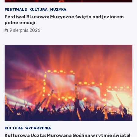
,
t
m
o
FESTIWALE
KULTURA
MUZYKA
a
r
Festiwal BLusowo: Muzyczne święto nad jeziorem
l
i
pełne emocji
o
ę
9 sierpnia 2026
w
G
n
m
i
i
c
n
z
y
e
K
j
o
e
s
z
t
i
r
o
z
r
y
o
n
i
z
s
G
e
O
k
S
KULTURA
WYDARZENIA
r
T
Kulturowa Uczta: Murowana Gośliną w rytmie świata!
e
i