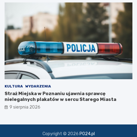
c
z
k
i
KULTURA
WYDARZENIA
Straż Miejska w Poznaniu ujawnia sprawcę
nielegalnych plakatów w sercu Starego Miasta
9 sierpnia 2026
Copyright © 2026
PO24.pl