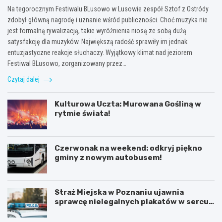
Na tegorocznym Festiwalu BLusowo w Lusowie zespół Sztof z Ostródy
zdobył główną nagrodę i uznanie wśród publiczności. Choć muzyka nie
jest formalną rywalizacją, takie wyróżnienia niosą ze sobą dużą
satysfakcję dla muzyków. Największą radość sprawiły im jednak
entuzjastyczne reakcje słuchaczy. Wyjątkowy klimat nad jeziorem
Festiwal BLusowo, zorganizowany przez…
Czytaj dalej
Kulturowa Uczta: Murowana Gośliną w
rytmie świata!
Czerwonak na weekend: odkryj piękno
gminy z nowym autobusem!
Straż Miejska w Poznaniu ujawnia
sprawcę nielegalnych plakatów w sercu
Starego Miasta