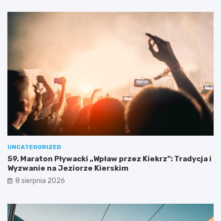
i
d
a
c
ł
z
e
a
j
s
D
w
a
y
m
j
y
ą
!
t
k
o
w
e
j
w
UNCATEGORIZED
y
59. Maraton Pływacki „Wpław przez Kiekrz”: Tradycja i
c
Wyzwanie na Jeziorze Kierskim
i
8 sierpnia 2026
e
c
z
k