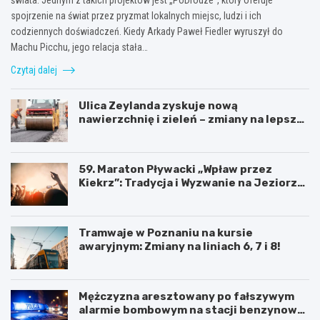
spojrzenie na świat przez pryzmat lokalnych miejsc, ludzi i ich
codziennych doświadczeń. Kiedy Arkady Paweł Fiedler wyruszył do
Machu Picchu, jego relacja stała…
Czytaj dalej
Ulica Zeylanda zyskuje nową
nawierzchnię i zieleń – zmiany na lepsze
dla mieszkańców
59. Maraton Pływacki „Wpław przez
Kiekrz”: Tradycja i Wyzwanie na Jeziorze
Kierskim
Tramwaje w Poznaniu na kursie
awaryjnym: Zmiany na liniach 6, 7 i 8!
Mężczyzna aresztowany po fałszywym
alarmie bombowym na stacji benzynowej