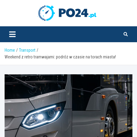
Skip
to
PO24.pl
content
Home
Transport
Weekend z retro tramwajami: podróż w czasie na torach miasta!