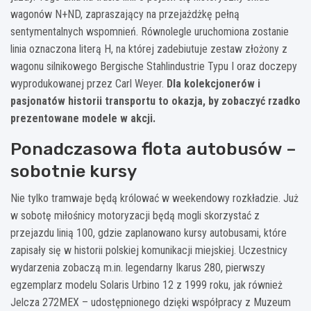
wagonów N+ND, zapraszający na przejażdżkę pełną
sentymentalnych wspomnień. Równolegle uruchomiona zostanie
linia oznaczona literą H, na której zadebiutuje zestaw złożony z
wagonu silnikowego Bergische Stahlindustrie Typu I oraz doczepy
wyprodukowanej przez Carl Weyer.
Dla kolekcjonerów i
pasjonatów historii transportu to okazja, by zobaczyć rzadko
prezentowane modele w akcji.
Ponadczasowa flota autobusów –
sobotnie kursy
Nie tylko tramwaje będą królować w weekendowy rozkładzie. Już
w sobotę miłośnicy motoryzacji będą mogli skorzystać z
przejazdu linią 100, gdzie zaplanowano kursy autobusami, które
zapisały się w historii polskiej komunikacji miejskiej. Uczestnicy
wydarzenia zobaczą m.in. legendarny Ikarus 280, pierwszy
egzemplarz modelu Solaris Urbino 12 z 1999 roku, jak również
Jelcza 272MEX – udostępnionego dzięki współpracy z Muzeum