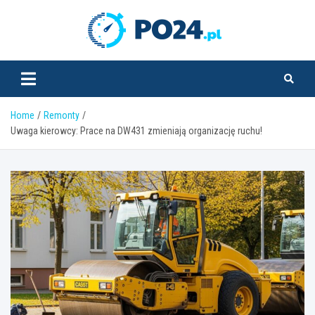
Skip
to
PO24.pl
content
Home
Remonty
Uwaga kierowcy: Prace na DW431 zmieniają organizację ruchu!