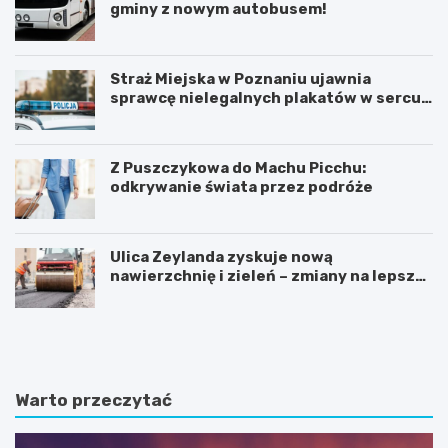
gminy z nowym autobusem!
Straż Miejska w Poznaniu ujawnia
sprawcę nielegalnych plakatów w sercu
Starego Miasta
Z Puszczykowa do Machu Picchu:
odkrywanie świata przez podróże
Ulica Zeylanda zyskuje nową
nawierzchnię i zieleń – zmiany na lepsze
dla mieszkańców
K
P
ó
o
r
z
n
n
i
a
Warto przeczytać
k
j
:
f
B
a