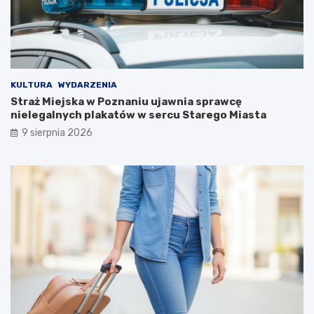
y
ą
!
t
k
o
w
e
j
KULTURA
WYDARZENIA
w
Straż Miejska w Poznaniu ujawnia sprawcę
y
nielegalnych plakatów w sercu Starego Miasta
c
9 sierpnia 2026
i
e
c
z
k
i