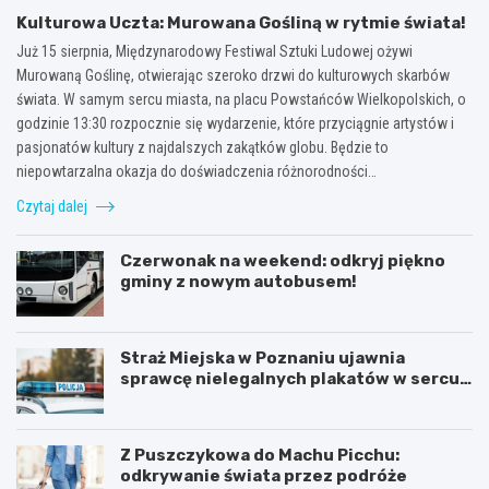
Kulturowa Uczta: Murowana Gośliną w rytmie świata!
Już 15 sierpnia, Międzynarodowy Festiwal Sztuki Ludowej ożywi
Murowaną Goślinę, otwierając szeroko drzwi do kulturowych skarbów
świata. W samym sercu miasta, na placu Powstańców Wielkopolskich, o
godzinie 13:30 rozpocznie się wydarzenie, które przyciągnie artystów i
pasjonatów kultury z najdalszych zakątków globu. Będzie to
niepowtarzalna okazja do doświadczenia różnorodności…
Czytaj dalej
Czerwonak na weekend: odkryj piękno
gminy z nowym autobusem!
Straż Miejska w Poznaniu ujawnia
sprawcę nielegalnych plakatów w sercu
Starego Miasta
Z Puszczykowa do Machu Picchu:
odkrywanie świata przez podróże