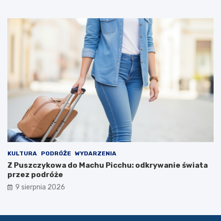
e
c
z
k
i
KULTURA
PODRÓŻE
WYDARZENIA
Z Puszczykowa do Machu Picchu: odkrywanie świata
przez podróże
9 sierpnia 2026