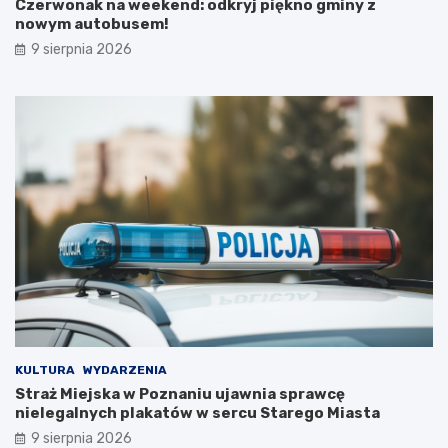
Czerwonak na weekend: odkryj piękno gminy z
r
T
nowym autobusem!
e
i
t
R
9 sierpnia 2026
y
p
B
o
i
d
a
c
ł
z
e
a
j
s
D
w
a
y
m
j
y
ą
!
t
k
o
w
e
j
KULTURA
WYDARZENIA
w
Straż Miejska w Poznaniu ujawnia sprawcę
y
nielegalnych plakatów w sercu Starego Miasta
c
9 sierpnia 2026
i