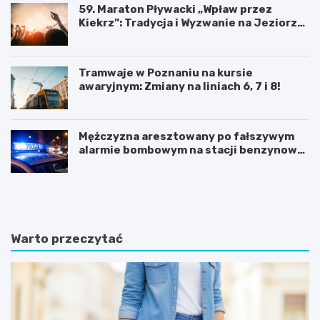
59. Maraton Pływacki „Wpław przez
Kiekrz”: Tradycja i Wyzwanie na Jeziorze
Kierskim
Tramwaje w Poznaniu na kursie
awaryjnym: Zmiany na liniach 6, 7 i 8!
Mężczyzna aresztowany po fałszywym
alarmie bombowym na stacji benzynowej
w Swarzędzu
K
P
ó
o
r
z
n
n
i
a
Warto przeczytać
k
j
:
f
B
a
a
s
ś
c
n
y
i
n