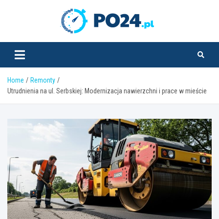
Skip
to
PO24.pl
content
Home
Remonty
Utrudnienia na ul. Serbskiej: Modernizacja nawierzchni i prace w mieście