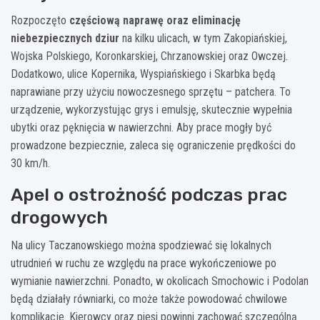
Rozpoczęto
częściową naprawę oraz eliminację
niebezpiecznych dziur
na kilku ulicach, w tym Zakopiańskiej,
Wojska Polskiego, Koronkarskiej, Chrzanowskiej oraz Owczej.
Dodatkowo, ulice Kopernika, Wyspiańskiego i Skarbka będą
naprawiane przy użyciu nowoczesnego sprzętu – patchera. To
urządzenie, wykorzystując grys i emulsję, skutecznie wypełnia
ubytki oraz pęknięcia w nawierzchni. Aby prace mogły być
prowadzone bezpiecznie, zaleca się ograniczenie prędkości do
30 km/h.
Apel o ostrożność podczas prac
drogowych
Na ulicy Taczanowskiego można spodziewać się lokalnych
utrudnień w ruchu ze względu na prace wykończeniowe po
wymianie nawierzchni. Ponadto, w okolicach Smochowic i Podolan
będą działały równiarki, co może także powodować chwilowe
komplikacje. Kierowcy oraz piesi powinni zachować szczególną