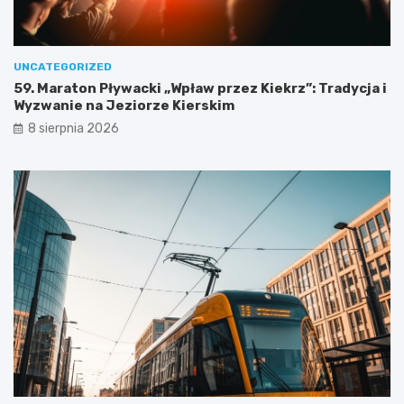
w
e
j
w
UNCATEGORIZED
y
59. Maraton Pływacki „Wpław przez Kiekrz”: Tradycja i
c
Wyzwanie na Jeziorze Kierskim
i
8 sierpnia 2026
e
c
z
k
i