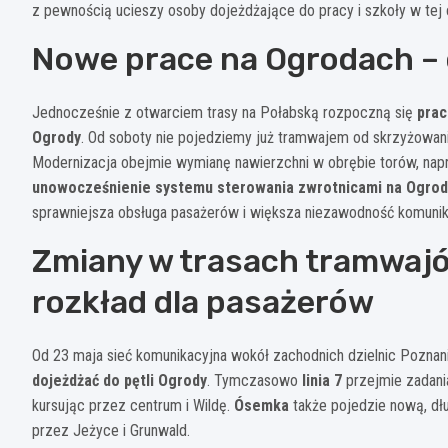
z pewnością ucieszy osoby dojeżdżające do pracy i szkoły w tej 
Nowe prace na Ogrodach – 
Jednocześnie z otwarciem trasy na Połabską rozpoczną się
prac
Ogrody
. Od soboty nie pojedziemy już tramwajem od skrzyżowan
Modernizacja obejmie wymianę nawierzchni w obrębie torów, na
unowocześnienie systemu sterowania zwrotnicami na Ogro
sprawniejsza obsługa pasażerów i większa niezawodność komunik
Zmiany w trasach tramwajó
rozkład dla pasażerów
Od 23 maja sieć komunikacyjna wokół zachodnich dzielnic Poznan
dojeżdżać do pętli Ogrody
. Tymczasowo
linia 7
przejmie zadani
kursując przez centrum i Wildę.
Ósemka
także pojedzie nową, dł
przez Jeżyce i Grunwald.