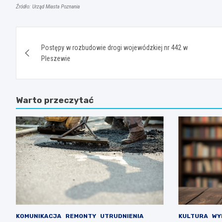
Źródło: Urząd Miasta Poznania
Nawigacja
Postępy w rozbudowie drogi wojewódzkiej nr 442 w
wpisu
Pleszewie
Warto przeczytać
KOMUNIKACJA
REMONTY
UTRUDNIENIA
KULTURA
WY