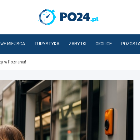
PO24.p
AWE MIEJSCA
TURYSTYKA
ZABYTKI
OKOLICE
POZOST
ji w Poznaniu!