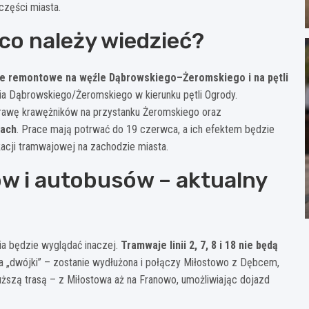
części miasta.
co należy wiedzieć?
e remontowe na węźle Dąbrowskiego–Żeromskiego i na pętli
ia Dąbrowskiego/Żeromskiego w kierunku pętli Ogrody.
prawę krawężników na przystanku Żeromskiego oraz
dach
. Prace mają potrwać do 19 czerwca, a ich efektem będzie
acji tramwajowej na zachodzie miasta.
w i autobusów – aktualny
ia będzie wyglądać inaczej.
Tramwaje linii 2, 7, 8 i 18 nie będą
a „dwójki” – zostanie wydłużona i połączy Miłostowo z Dębcem,
uższą trasą – z Miłostowa aż na Franowo, umożliwiając dojazd