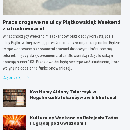
Prace drogowe na ulicy Piątkowskiej: Weekend
z utrudnieniami!
W nadchodzący weekend mieszkańców oraz osoby korzystające z
ulicy Piątkowskiej czekają poważne zmiany w organizacji ruchu. Będzie
to spowodowane planowanymi pracami drogowymi, które obejmą
odcinek między skrzyżowaniem z ulicą Słowiańską i Szydłowską a
posesją numer 103. Przez dwa dni będą występować utrudnienia, które
wpłyną na codzienne funkcjonowanie tej…
Czytaj dalej
Kostiumy Aldony Talarczyk w
Rogalinku: Sztuka ożywa w bibliotece!
Kulturalny Weekend na Ratajach: Tańcz
i Oglądaj pod Gwiazdami!