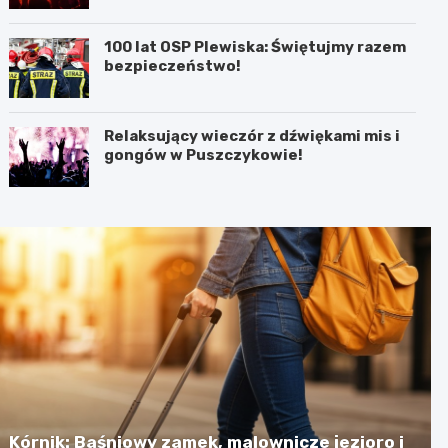
100 lat OSP Plewiska: Świętujmy razem
bezpieczeństwo!
Relaksujący wieczór z dźwiękami mis i
gongów w Puszczykowie!
Kórnik: Baśniowy zamek, malownicze jezioro i