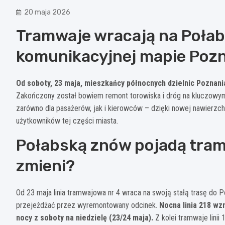
20 maja 2026
Tramwaje wracają na Połab
komunikacyjnej mapie Poz
Od soboty, 23 maja, mieszkańcy północnych dzielnic Poznani
Zakończony został bowiem remont torowiska i dróg na kluczowym
zarówno dla pasażerów, jak i kierowców – dzięki nowej nawierzch
użytkowników tej części miasta.
Połabską znów pojadą tramw
zmieni?
Od 23 maja linia tramwajowa nr 4 wraca na swoją stałą trasę do Po
przejeżdżać przez wyremontowany odcinek.
Nocna linia 218 w
nocy z soboty na niedzielę (23/24 maja).
Z kolei tramwaje linii