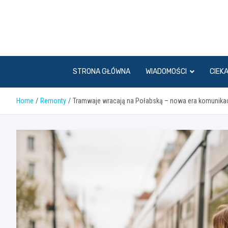
Skip
to
content
STRONA GŁÓWNA
WIADOMOŚCI
CIEK
Home
Remonty
Tramwaje wracają na Połabską – nowa era komunikac