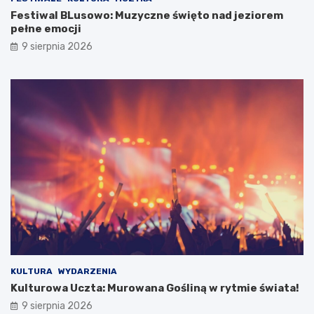
a
r
Festiwal BLusowo: Muzyczne święto nad jeziorem
l
i
pełne emocji
o
ę
9 sierpnia 2026
w
G
n
m
i
i
c
n
z
y
e
K
j
o
e
s
z
t
i
r
o
z
r
y
o
n
i
z
s
G
e
O
k
S
KULTURA
WYDARZENIA
r
T
Kulturowa Uczta: Murowana Gośliną w rytmie świata!
e
i
t
R
9 sierpnia 2026