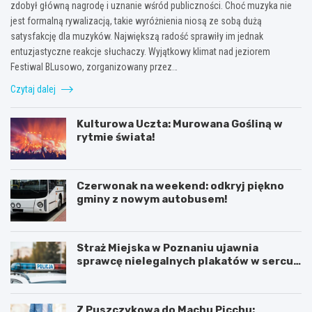
zdobył główną nagrodę i uznanie wśród publiczności. Choć muzyka nie
jest formalną rywalizacją, takie wyróżnienia niosą ze sobą dużą
satysfakcję dla muzyków. Największą radość sprawiły im jednak
entuzjastyczne reakcje słuchaczy. Wyjątkowy klimat nad jeziorem
Festiwal BLusowo, zorganizowany przez…
Czytaj dalej
Kulturowa Uczta: Murowana Gośliną w
rytmie świata!
Czerwonak na weekend: odkryj piękno
gminy z nowym autobusem!
Straż Miejska w Poznaniu ujawnia
sprawcę nielegalnych plakatów w sercu
Starego Miasta
Z Puszczykowa do Machu Picchu: