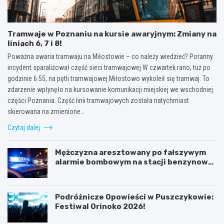
Tramwaje w Poznaniu na kursie awaryjnym: Zmiany na
liniach 6, 7 i 8!
Poważna awaria tramwaju na Miłostowie – co należy wiedzieć? Poranny
incydent sparaliżował część sieci tramwajowej W czwartek rano, tuż po
godzinie 6:55, na pętli tramwajowej Miłostowo wykoleił się tramwaj. To
zdarzenie wpłynęło na kursowanie komunikacji miejskiej we wschodniej
części Poznania. Część linii tramwajowych została natychmiast
skierowana na zmienione…
Czytaj dalej
Mężczyzna aresztowany po fałszywym
alarmie bombowym na stacji benzynowej
w Swarzędzu
Podróżnicze Opowieści w Puszczykowie:
Festiwal Orinoko 2026!