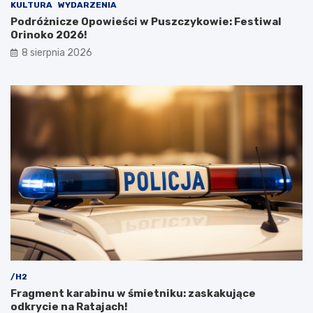
w
KULTURA
WYDARZENIA
y
Podróżnicze Opowieści w Puszczykowie: Festiwal
c
Orinoko 2026!
i
8 sierpnia 2026
e
c
z
k
i
/H2
Fragment karabinu w śmietniku: zaskakujące
odkrycie na Ratajach!