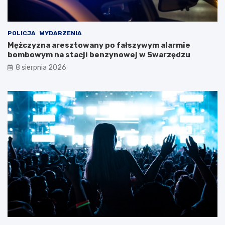
s
G
e
O
k
S
POLICJA
WYDARZENIA
r
T
Mężczyzna aresztowany po fałszywym alarmie
e
i
bombowym na stacji benzynowej w Swarzędzu
t
R
y
p
8 sierpnia 2026
B
o
i
d
a
c
ł
z
e
a
j
s
D
w
a
y
m
j
y
ą
!
t
k
o
w
e
j