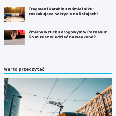
Fragment karabinu w śmietniku:
zaskakujące odkrycie na Ratajach!
Zmiany w ruchu drogowym w Poznaniu:
Co musisz wiedzieć na weekend?
K
P
ó
o
r
z
n
n
i
a
Warto przeczytać
k
j
:
f
B
a
a
s
ś
c
n
y
i
n
o
u
w
j
y
ą