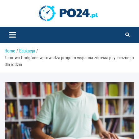
Skip
to
PO24.pl
content
Home
Edukacja
Tarnowo Podgórne wprowadza program wsparcia zdrowia psychicznego
dla rodzin