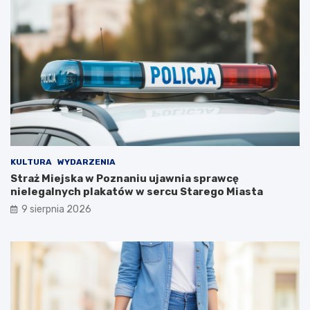
ł
z
e
a
j
s
D
w
a
y
m
j
y
ą
!
t
k
o
w
e
j
KULTURA
WYDARZENIA
w
Straż Miejska w Poznaniu ujawnia sprawcę
y
nielegalnych plakatów w sercu Starego Miasta
c
9 sierpnia 2026
i
e
c
z
k
i