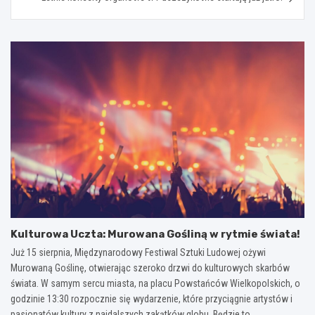
Kulturowa Uczta: Murowana Gośliną w rytmie świata!
Już 15 sierpnia, Międzynarodowy Festiwal Sztuki Ludowej ożywi
Murowaną Goślinę, otwierając szeroko drzwi do kulturowych skarbów
świata. W samym sercu miasta, na placu Powstańców Wielkopolskich, o
godzinie 13:30 rozpocznie się wydarzenie, które przyciągnie artystów i
pasjonatów kultury z najdalszych zakątków globu. Będzie to