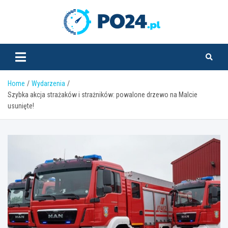
Skip
to
PO24.pl
content
Home
Wydarzenia
Szybka akcja strażaków i strażników: powalone drzewo na Malcie
usunięte!