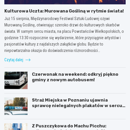
Kulturowa Uczta: Murowana Gośliną w rytmie świata!
Już 15 sierpnia, Międzynarodowy Festiwal Sztuki Ludowej ożywi
Murowaną Goślinę, otwierając szeroko drzwi do kulturowych skarbów
świata. W samym sercu miasta, na placu Powstańców Wielkopolskich, o
godzinie 13:30 rozpocznie się wydarzenie, które przyciągnie artystów i
pasjonatów kultury z najdalszych zakątków globu. Będzie to
niepowtarzalna okazja do doświadczenia różnorodności…
Czytaj dalej
Czerwonak na weekend: odkryj piękno
gminy z nowym autobusem!
Straż Miejska w Poznaniu ujawnia
sprawcę nielegalnych plakatów w sercu
Starego Miasta
Z Puszczykowa do Machu Picchu: