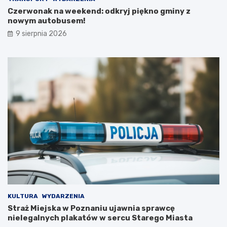
k
S
Czerwonak na weekend: odkryj piękno gminy z
r
T
nowym autobusem!
e
i
t
R
9 sierpnia 2026
y
p
B
o
i
d
a
c
ł
z
e
a
j
s
D
w
a
y
m
j
y
ą
!
t
k
o
w
e
j
KULTURA
WYDARZENIA
w
Straż Miejska w Poznaniu ujawnia sprawcę
y
nielegalnych plakatów w sercu Starego Miasta
c