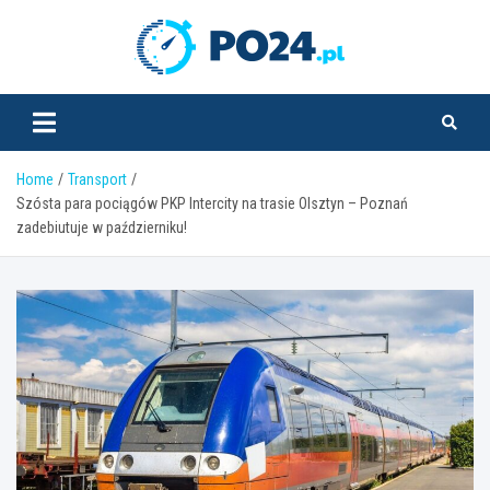
Skip
to
PO24.pl
content
Home
Transport
Szósta para pociągów PKP Intercity na trasie Olsztyn – Poznań
zadebiutuje w październiku!