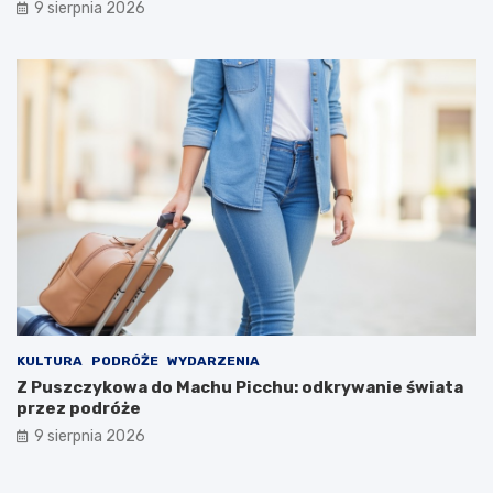
9 sierpnia 2026
i
e
c
z
k
i
KULTURA
PODRÓŻE
WYDARZENIA
Z Puszczykowa do Machu Picchu: odkrywanie świata
przez podróże
9 sierpnia 2026