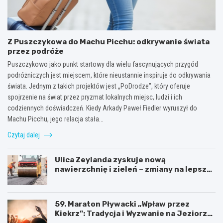
Z Puszczykowa do Machu Picchu: odkrywanie świata
przez podróże
Puszczykowo jako punkt startowy dla wielu fascynujących przygód
podróżniczych jest miejscem, które nieustannie inspiruje do odkrywania
świata. Jednym z takich projektów jest „PoDrodze”, który oferuje
spojrzenie na świat przez pryzmat lokalnych miejsc, ludzi i ich
codziennych doświadczeń. Kiedy Arkady Paweł Fiedler wyruszył do
Machu Picchu, jego relacja stała…
Czytaj dalej
Ulica Zeylanda zyskuje nową
nawierzchnię i zieleń – zmiany na lepsze
dla mieszkańców
59. Maraton Pływacki „Wpław przez
Kiekrz”: Tradycja i Wyzwanie na Jeziorze
Kierskim