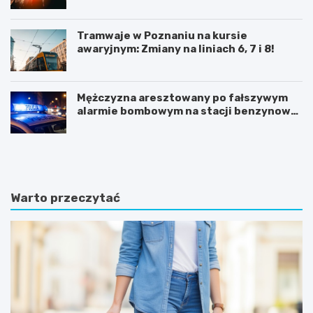
Tramwaje w Poznaniu na kursie
awaryjnym: Zmiany na liniach 6, 7 i 8!
Mężczyzna aresztowany po fałszywym
alarmie bombowym na stacji benzynowej
w Swarzędzu
K
P
ó
o
r
z
n
n
i
a
Warto przeczytać
k
j
:
f
B
a
a
s
ś
c
n
y
i
n
o
u
w
j