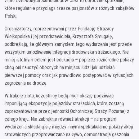
Zlotu Czerwonych Samochodów. Jest to coroczne spotkanie,
które regularnie przyciąga rzesze pasjonatów z różnych zakątków
Polski.
Organizatorzy, reprezentowani przez Fundację Strażacy
Wielkopolska i jej przedstawiciela, Krzysztofa Smugałę,
podkreślają, że głównym zamysłem tego wydarzenia jest przede
wszystkim umożliwienie integracji środowiska strażackiego. Nie
mniej istotnym celem jest edukacja – poprzez różnorodne pokazy
chcą oni nauczyć obecnych na miejscu ludzi jak udzielać
pierwszej pomocy oraz jak prawidłowo postępować w sytuacjach
zagrożenia na drodze.
W trakcie zlotu, uczestnicy będą mieli okazję podziwiać
imponującą ekspozycję pojazdów strażackich, które zostaną
zaprezentowane przez jednostki Ochotniczej Straży Pożarnej z
całego kraju. Nie zabraknie również atrakcji – na program
wydarzenia składają się między innymi spektakularne pokazy akcji
ratowniczych przeprowadzane na żywo, demonstracja gaszenia