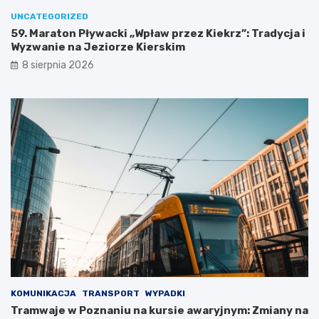
j
w
UNCATEGORIZED
y
59. Maraton Pływacki „Wpław przez Kiekrz”: Tradycja i
c
Wyzwanie na Jeziorze Kierskim
i
8 sierpnia 2026
e
c
z
k
i
KOMUNIKACJA
TRANSPORT
WYPADKI
Tramwaje w Poznaniu na kursie awaryjnym: Zmiany na