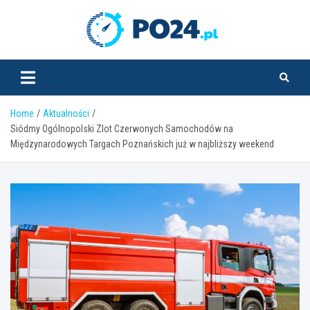
Skip
to
PO24.pl
content
Home
Aktualności
Siódmy Ogólnopolski Zlot Czerwonych Samochodów na
Międzynarodowych Targach Poznańskich już w najbliższy weekend