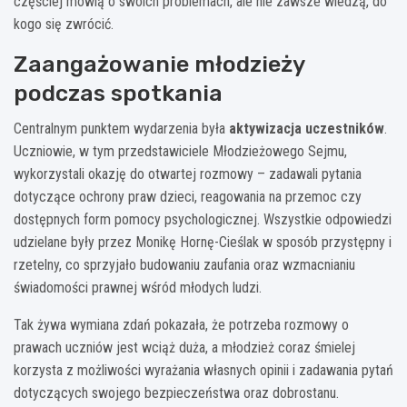
częściej mówią o swoich problemach, ale nie zawsze wiedzą, do
kogo się zwrócić.
Zaangażowanie młodzieży
podczas spotkania
Centralnym punktem wydarzenia była
aktywizacja uczestników
.
Uczniowie, w tym przedstawiciele Młodzieżowego Sejmu,
wykorzystali okazję do otwartej rozmowy – zadawali pytania
dotyczące ochrony praw dzieci, reagowania na przemoc czy
dostępnych form pomocy psychologicznej. Wszystkie odpowiedzi
udzielane były przez Monikę Hornę-Cieślak w sposób przystępny i
rzetelny, co sprzyjało budowaniu zaufania oraz wzmacnianiu
świadomości prawnej wśród młodych ludzi.
Tak żywa wymiana zdań pokazała, że potrzeba rozmowy o
prawach uczniów jest wciąż duża, a młodzież coraz śmielej
korzysta z możliwości wyrażania własnych opinii i zadawania pytań
dotyczących swojego bezpieczeństwa oraz dobrostanu.