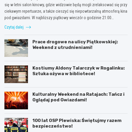
się w letni salon kinowy, gdzie widzowie będą mogli zrelaksować się przy
ciekawym repertuarze, a także cieszyć się niepowtarzalną atmosferą kina
pod gwiazdami. W najbliższy piątkowy wieczór o godzinie 21:00…
Czytaj dalej
Prace drogowe na ulicy Piątkowskiej:
Weekend z utrudnieniami!
Kostiumy Aldony Talarczyk w Rogalinku:
Sztuka ożywa w bibliotece!
Kulturalny Weekend na Ratajach: Tańcz i
Oglądaj pod Gwiazdami!
100 lat OSP Plewiska: Świętujmy razem
bezpieczeństwo!