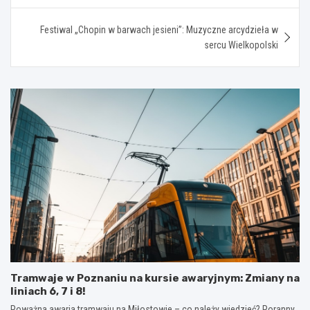
Festiwal „Chopin w barwach jesieni”: Muzyczne arcydzieła w
sercu Wielkopolski
Tramwaje w Poznaniu na kursie awaryjnym: Zmiany na
liniach 6, 7 i 8!
Poważna awaria tramwaju na Miłostowie – co należy wiedzieć? Poranny