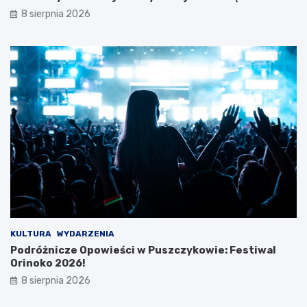
y
p
8 sierpnia 2026
B
o
i
d
a
c
ł
z
e
a
j
s
D
w
a
y
m
j
y
ą
!
t
k
o
w
e
j
w
KULTURA
WYDARZENIA
y
Podróżnicze Opowieści w Puszczykowie: Festiwal
c
Orinoko 2026!
i
8 sierpnia 2026
e
c