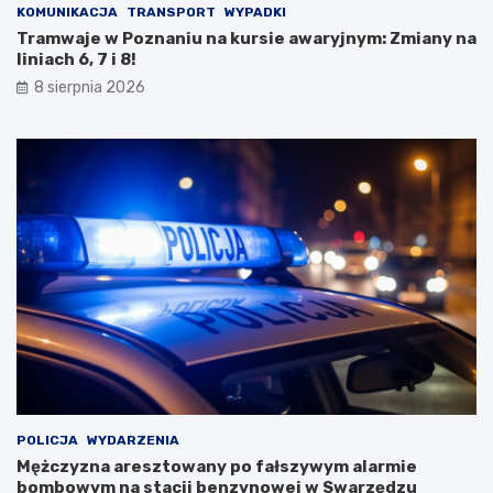
m
o
KOMUNIKACJA
TRANSPORT
WYPADKI
a
r
Tramwaje w Poznaniu na kursie awaryjnym: Zmiany na
l
i
liniach 6, 7 i 8!
o
ę
8 sierpnia 2026
w
G
n
m
i
i
c
n
z
y
e
K
j
o
e
s
z
t
i
r
o
z
r
y
o
n
i
z
s
G
e
O
k
S
POLICJA
WYDARZENIA
r
T
Mężczyzna aresztowany po fałszywym alarmie
e
i
bombowym na stacji benzynowej w Swarzędzu
t
R