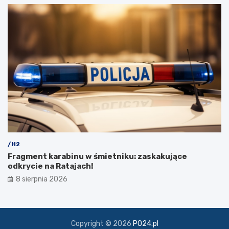
z
k
i
/H2
Fragment karabinu w śmietniku: zaskakujące
odkrycie na Ratajach!
8 sierpnia 2026
Copyright © 2026
PO24.pl