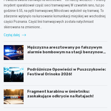
incydent sparaliżował część sieci tramwajowej W czwartek rano, tuż po
godzinie 6:55, na pętli tramwajowej Miłostowo wykoleił się tramwaj. To
zdarzenie wpłynęło na kursowanie komunikacji miejskiej we wschodniej
części Poznania. Część linii tramwajowych została natychmiast
skierowana na zmienione…
Czytaj dalej
Mężczyzna aresztowany po fałszywym
alarmie bombowym na stacji benzynowej
w Swarzędzu
Podróżnicze Opowieści w Puszczykowie:
Festiwal Orinoko 2026!
Fragment karabinu w śmietniku:
zaskakujące odkrycie na Ratajach!