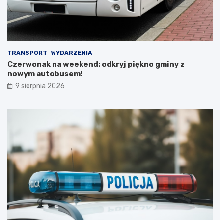
!
t
k
o
w
e
j
TRANSPORT
WYDARZENIA
w
Czerwonak na weekend: odkryj piękno gminy z
y
nowym autobusem!
c
9 sierpnia 2026
i
e
c
z
k
i