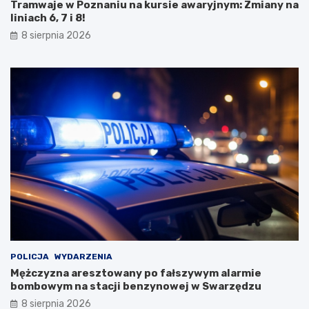
Tramwaje w Poznaniu na kursie awaryjnym: Zmiany na
e
i
liniach 6, 7 i 8!
t
R
y
p
8 sierpnia 2026
B
o
i
d
a
c
ł
z
e
a
j
s
D
w
a
y
m
j
y
ą
!
t
k
o
w
e
j
w
POLICJA
WYDARZENIA
y
Mężczyzna aresztowany po fałszywym alarmie
c
bombowym na stacji benzynowej w Swarzędzu
i
8 sierpnia 2026
e