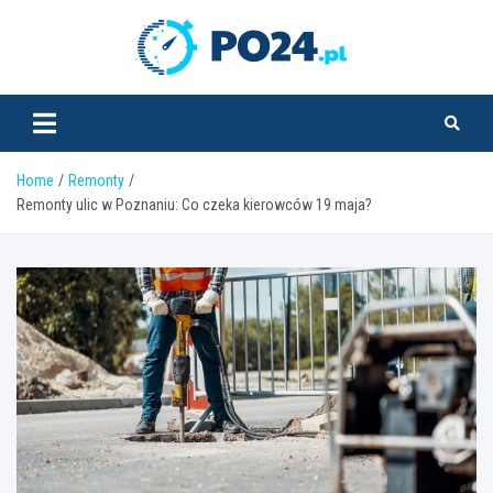
Skip
to
PO24.pl
content
Home
Remonty
Remonty ulic w Poznaniu: Co czeka kierowców 19 maja?