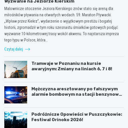
Wyzwanie na Jeziorze Kierskim
Malownicze otoczenie Jeziora Kierskiego znów stało się areną dla
miłośników pływania na otwartych wodach. 59. Maraton Pływacki
„Wpław przez Kiekrz”, wydarzenie o wyjątkowym prestiżu i bogatej
historii, zgromadził w tym roku szesnastu śmiałków gotowych podjąć
wyzwanie 10-kilometrowej trasy wokół akwenu. To najstarsza impreza
tego typu w Polsce, która…
Czytaj dalej
Tramwaje w Poznaniu na kursie
awaryjnym: Zmiany na liniach 6, 7 i 8!
Mężczyzna aresztowany po fałszywym
alarmie bombowym na stacji benzynowej
w Swarzędzu
Podróżnicze Opowieści w Puszczykowie:
Festiwal Orinoko 2026!