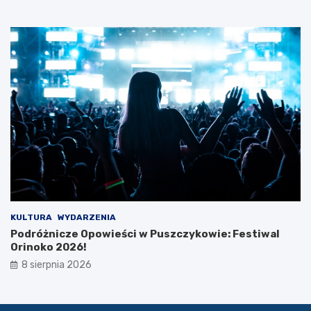
c
z
k
i
KULTURA
WYDARZENIA
Podróżnicze Opowieści w Puszczykowie: Festiwal
Orinoko 2026!
8 sierpnia 2026