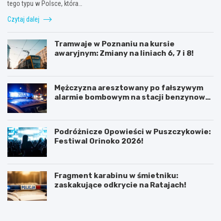
tego typu w Polsce, która…
Czytaj dalej
Tramwaje w Poznaniu na kursie
awaryjnym: Zmiany na liniach 6, 7 i 8!
Mężczyzna aresztowany po fałszywym
alarmie bombowym na stacji benzynowej
w Swarzędzu
Podróżnicze Opowieści w Puszczykowie:
Festiwal Orinoko 2026!
Fragment karabinu w śmietniku:
zaskakujące odkrycie na Ratajach!
K
P
ó
o
r
z