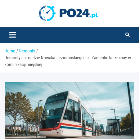
Skip
to
PO24.pl
content
Home
Remonty
Remonty na rondzie Nowaka-Jeziorańskiego i ul. Zamenhofa: zmiany w
komunikacji miejskiej