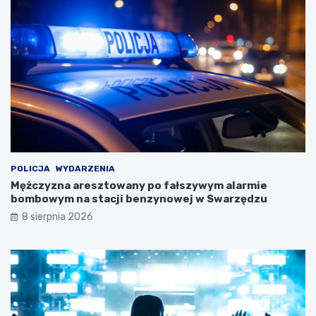
e
a
j
s
D
w
a
y
m
j
y
ą
!
t
k
o
w
e
j
w
POLICJA
WYDARZENIA
y
Mężczyzna aresztowany po fałszywym alarmie
c
bombowym na stacji benzynowej w Swarzędzu
i
8 sierpnia 2026
e
c
z
k
i