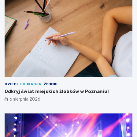
a
c
ł
z
e
a
j
s
D
w
a
y
m
j
y
ą
!
t
k
o
w
e
j
w
DZIECI
EDUKACJA
ŻŁOBKI
y
Odkryj świat miejskich żłobków w Poznaniu!
c
6 sierpnia 2026
i
e
c
z
k
i