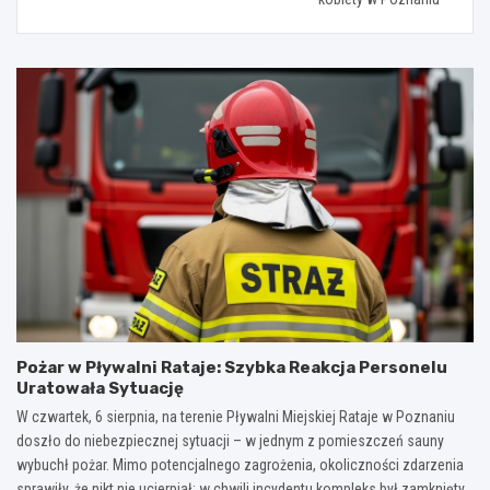
Pożar w Pływalni Rataje: Szybka Reakcja Personelu
Uratowała Sytuację
W czwartek, 6 sierpnia, na terenie Pływalni Miejskiej Rataje w Poznaniu
doszło do niebezpiecznej sytuacji – w jednym z pomieszczeń sauny
wybuchł pożar. Mimo potencjalnego zagrożenia, okoliczności zdarzenia
sprawiły, że nikt nie ucierpiał: w chwili incydentu kompleks był zamknięty