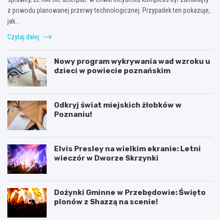
z powodu planowanej przerwy technologicznej. Przypadek ten pokazuje,
jak…
Czytaj dalej
Nowy program wykrywania wad wzroku u
dzieci w powiecie poznańskim
Odkryj świat miejskich żłobków w
Poznaniu!
Elvis Presley na wielkim ekranie: Letni
wieczór w Dworze Skrzynki
Dożynki Gminne w Przebędowie: Święto
plonów z Shazzą na scenie!
K
P