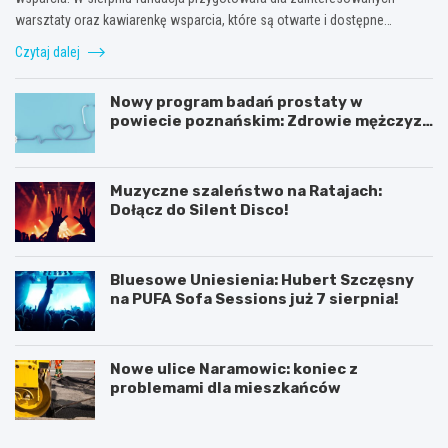
warsztaty oraz kawiarenkę wsparcia, które są otwarte i dostępne…
Czytaj dalej
Nowy program badań prostaty w
powiecie poznańskim: Zdrowie mężczyzn
na pierwszym miejscu!
Muzyczne szaleństwo na Ratajach:
Dołącz do Silent Disco!
Bluesowe Uniesienia: Hubert Szczęsny
na PUFA Sofa Sessions już 7 sierpnia!
Nowe ulice Naramowic: koniec z
problemami dla mieszkańców
K
P
ó
o