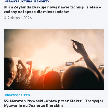
INFRASTRUKTURA
REMONTY
r
T
Ulica Zeylanda zyskuje nową nawierzchnię i zieleń –
e
i
zmiany na lepsze dla mieszkańców
t
R
y
p
9 sierpnia 2026
B
o
i
d
a
c
ł
z
e
a
j
s
D
w
a
y
m
j
y
ą
!
t
k
o
w
e
j
w
UNCATEGORIZED
y
59. Maraton Pływacki „Wpław przez Kiekrz”: Tradycja i
c
Wyzwanie na Jeziorze Kierskim