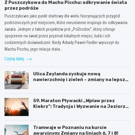
Z Puszczykowa do Machu Picchu: odkrywanie świata
przez podróże
Puszczykowo jako punkt startowy dla wielu fascynujących przygód
podróżniczych jest miejscem, które nieustannie inspiruje do odkrywania
świata. Jednym z takich projektów jest „PoDrodze”, który oferuje
spojrzenie na świat przez pryzmat lokalnych miejsc, ludzi i ich
codziennych doświadczeń. Kiedy Arkady Paweł Fiedler wyruszył do
Machu Picchu, jego relacja stała…
Czytaj dalej
Ulica Zeylanda zyskuje nową
nawierzchnię i zieleń – zmiany na lepsze
dla mieszkańców
59. Maraton Pływacki „Wpław przez
Kiekrz”: Tradycja i Wyzwanie na Jeziorze
Kierskim
Tramwaje w Poznaniu na kursie
awaryjnym: Zmiany na liniach 6, 7 i 8!