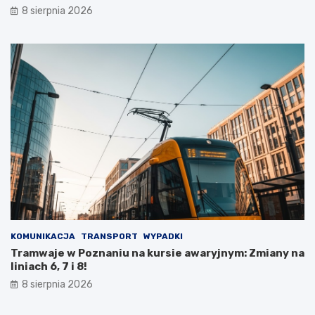
i
8 sierpnia 2026
e
c
z
k
i
KOMUNIKACJA
TRANSPORT
WYPADKI
Tramwaje w Poznaniu na kursie awaryjnym: Zmiany na
liniach 6, 7 i 8!
8 sierpnia 2026