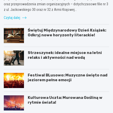
oraz przeprowadzenia zmian organizacyjnych – dotychczasowe filie nr 3
z ul. Jackowskiego 30 oraz nr 32 z Armii Krajowej…
Czytaj dalej
Świętuj Międzynarodowy Dzień Książek:
Odkryj nowe horyzonty literackie!
Strzeszynek: idealne miejsce na letni
relaks i aktywności nad wodą
Festiwal BLusowo: Muzyczne święto nad
jeziorem pełne emocji
Kulturowa Uczta: Murowana Gośliną w
rytmie świata!
K
P