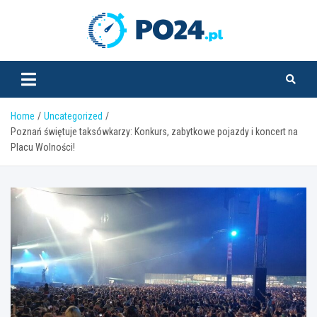
Skip
to
PO24.pl
content
Home
Uncategorized
Poznań świętuje taksówkarzy: Konkurs, zabytkowe pojazdy i koncert na
Placu Wolności!