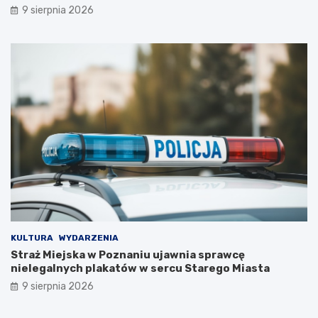
c
9 sierpnia 2026
i
e
c
z
k
i
KULTURA
WYDARZENIA
Straż Miejska w Poznaniu ujawnia sprawcę
nielegalnych plakatów w sercu Starego Miasta
9 sierpnia 2026