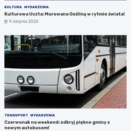
k
S
KULTURA
WYDARZENIA
r
T
Kulturowa Uczta: Murowana Gośliną w rytmie świata!
e
i
t
R
9 sierpnia 2026
y
p
B
o
i
d
a
c
ł
z
e
a
j
s
D
w
a
y
m
j
y
ą
!
t
k
o
w
e
j
TRANSPORT
WYDARZENIA
w
Czerwonak na weekend: odkryj piękno gminy z
y
nowym autobusem!