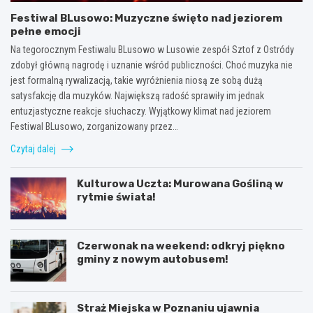
Festiwal BLusowo: Muzyczne święto nad jeziorem
pełne emocji
Na tegorocznym Festiwalu BLusowo w Lusowie zespół Sztof z Ostródy
zdobył główną nagrodę i uznanie wśród publiczności. Choć muzyka nie
jest formalną rywalizacją, takie wyróżnienia niosą ze sobą dużą
satysfakcję dla muzyków. Największą radość sprawiły im jednak
entuzjastyczne reakcje słuchaczy. Wyjątkowy klimat nad jeziorem
Festiwal BLusowo, zorganizowany przez…
Czytaj dalej
Kulturowa Uczta: Murowana Gośliną w
rytmie świata!
Czerwonak na weekend: odkryj piękno
gminy z nowym autobusem!
Straż Miejska w Poznaniu ujawnia