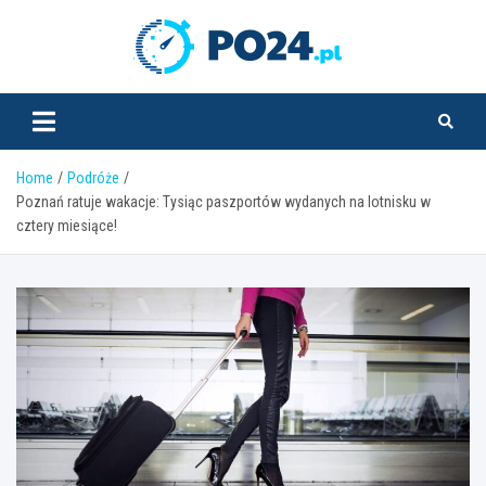
Skip
to
PO24.pl
content
Home
Podróże
Poznań ratuje wakacje: Tysiąc paszportów wydanych na lotnisku w
cztery miesiące!