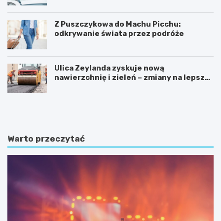
Z Puszczykowa do Machu Picchu:
odkrywanie świata przez podróże
Ulica Zeylanda zyskuje nową
nawierzchnię i zieleń – zmiany na lepsze
dla mieszkańców
K
P
ó
o
r
z
n
n
i
a
Warto przeczytać
k
j
:
f
B
a
a
s
ś
c
n
y
i
n
o
u
w
j