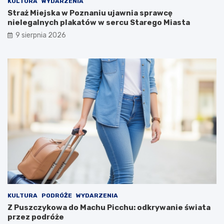
j
KULTURA
WYDARZENIA
w
Straż Miejska w Poznaniu ujawnia sprawcę
y
nielegalnych plakatów w sercu Starego Miasta
c
9 sierpnia 2026
i
e
c
z
k
i
KULTURA
PODRÓŻE
WYDARZENIA
Z Puszczykowa do Machu Picchu: odkrywanie świata
przez podróże