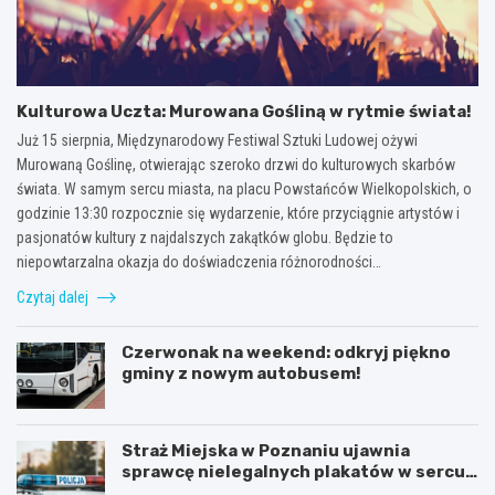
Kulturowa Uczta: Murowana Gośliną w rytmie świata!
Już 15 sierpnia, Międzynarodowy Festiwal Sztuki Ludowej ożywi
Murowaną Goślinę, otwierając szeroko drzwi do kulturowych skarbów
świata. W samym sercu miasta, na placu Powstańców Wielkopolskich, o
godzinie 13:30 rozpocznie się wydarzenie, które przyciągnie artystów i
pasjonatów kultury z najdalszych zakątków globu. Będzie to
niepowtarzalna okazja do doświadczenia różnorodności…
Czytaj dalej
Czerwonak na weekend: odkryj piękno
gminy z nowym autobusem!
Straż Miejska w Poznaniu ujawnia
sprawcę nielegalnych plakatów w sercu
Starego Miasta