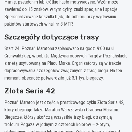
– imię, pseudonim lub krótkie hasło motywacyjne. Wzór może
zawierać do 15 znaków, w tym cyfry, znaki specjalne i spacje.
Spersonalizowane koszulki będą do odbioru przy wydawaniu
pakietów startowych w hali nr 3 MTP.
Szczegóły dotyczące trasy
Start 24. Poznań Maratonu zaplanowano na godz. 9:00 na ul.
Grunwaldzkiej, w pobliżu Międzynarodowych Targów Poznańskich,
z metą usytuowaną na Placu Marka. Organizatorzy są w trakcie
dopracowywania szczegółów związanych z trasą biegu. Na ten
moment, obecność potwierdziło już 3,1 tys. biegaczy.
Złota Seria 42
Poznań Maraton jest częścią prestiżowego cyklu Złota Seria 42,
który obejmuje także Maraton Warszawski i Cracovia Maraton.
Biegacze, którzy ukończą wszystkie trzy biegi, otrzymają
trofeum Pegaza w jednym z czterech kolorów – złotym,
platynowym, srebrnym lub brązowym. Kolor trofeum zależy od