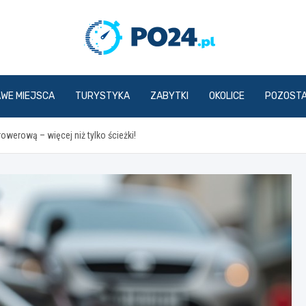
PO24.p
AWE MIEJSCA
TURYSTYKA
ZABYTKI
OKOLICE
POZOST
owerową – więcej niż tylko ścieżki!