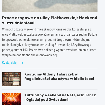
Prace drogowe na ulicy Piątkowskiej: Weekend
z utrudnieniami!
W nadchodzący weekend mieszkańców oraz osoby korzystające z
ulicy Piątkowskiej czekają poważne zmiany w organizacji ruchu. Będzie
to spowodowane planowanymi pracami drogowymi, które obejmą
odcinek między skrzyżowaniem z ulicą Słowiańską i Szydłowską a
posesją numer 103. Przez dwa dni będą występować utrudnienia, które
wpłyną na codzienne funkcjonowanie tej…
Czytaj dalej
Kostiumy Aldony Talarczyk w
Rogalinku: Sztuka ożywa w bibliotece!
Kulturalny Weekend na Ratajach: Tańcz
i Oglądaj pod Gwiazdami!