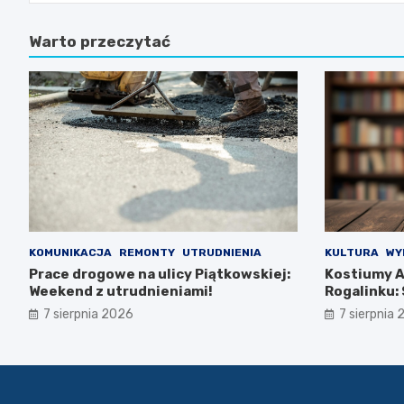
Warto przeczytać
KOMUNIKACJA
REMONTY
UTRUDNIENIA
KULTURA
WY
Prace drogowe na ulicy Piątkowskiej:
Kostiumy A
Weekend z utrudnieniami!
Rogalinku:
bibliotece!
7 sierpnia 2026
7 sierpnia