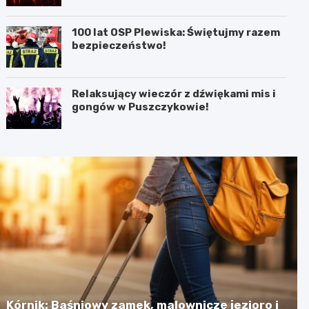
100 lat OSP Plewiska: Świętujmy razem
bezpieczeństwo!
Relaksujący wieczór z dźwiękami mis i
gongów w Puszczykowie!
Kórnik: Baśniowy zamek, malownicze jezioro i