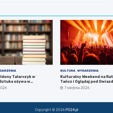
DARZENIA
KULTURA
WYDARZENIA
ldony Talarczyk w
Kulturalny Weekend na Rat
 Sztuka ożywa w
Tańcz i Oglądaj pod Gwiaz
 2026
7 sierpnia 2026
Copyright © 2026
PO24.pl