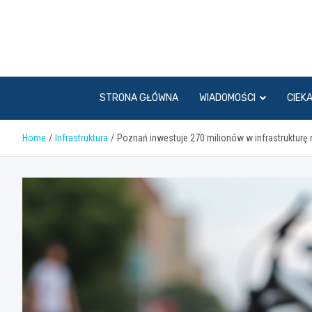
Skip
to
content
STRONA GŁÓWNA
WIADOMOŚCI
CIEK
Home
Infrastruktura
Poznań inwestuje 270 milionów w infrastrukturę r