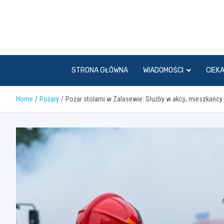
Skip
to
content
STRONA GŁÓWNA
WIADOMOŚCI
CIEK
Home
Pożary
Pożar stolarni w Zalasewie: Służby w akcji, mieszkańcy