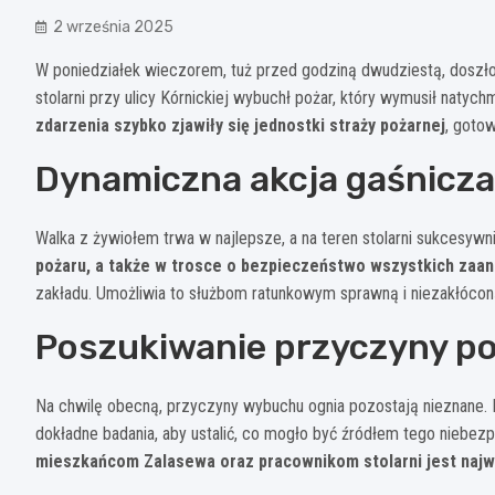
2 września 2025
W poniedziałek wieczorem, tuż przed godziną dwudziestą, doszł
stolarni przy ulicy Kórnickiej wybuchł pożar, który wymusił natyc
zdarzenia szybko zjawiły się jednostki straży pożarnej
, goto
Dynamiczna akcja gaśnicza
Walka z żywiołem trwa w najlepsze, a na teren stolarni sukcesyw
pożaru, a także w trosce o bezpieczeństwo wszystkich za
zakładu. Umożliwia to służbom ratunkowym sprawną i niezakłóco
Poszukiwanie przyczyny p
Na chwilę obecną, przyczyny wybuchu ognia pozostają nieznane. 
dokładne badania, aby ustalić, co mogło być źródłem tego niebez
mieszkańcom Zalasewa oraz pracownikom stolarni jest najw