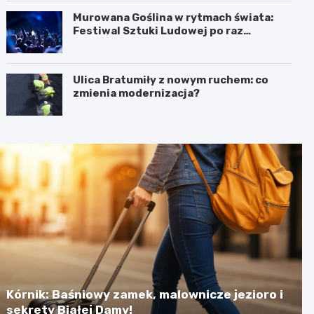
Murowana Goślina w rytmach świata:
Festiwal Sztuki Ludowej po raz
pierwszy!
Ulica Bratumiły z nowym ruchem: co
zmienia modernizacja?
Kórnik: Baśniowy zamek, malownicze jezioro i
sekrety Białej Damy!