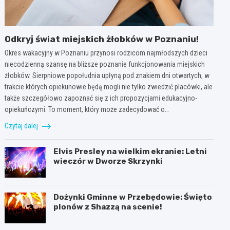
Odkryj świat miejskich żłobków w Poznaniu!
Okres wakacyjny w Poznaniu przynosi rodzicom najmłodszych dzieci
niecodzienną szansę na bliższe poznanie funkcjonowania miejskich
żłobków. Sierpniowe popołudnia upłyną pod znakiem dni otwartych, w
trakcie których opiekunowie będą mogli nie tylko zwiedzić placówki, ale
także szczegółowo zapoznać się z ich propozycjami edukacyjno-
opiekuńczymi. To moment, który może zadecydować o…
Czytaj dalej
Elvis Presley na wielkim ekranie: Letni
wieczór w Dworze Skrzynki
Dożynki Gminne w Przebędowie: Święto
plonów z Shazzą na scenie!