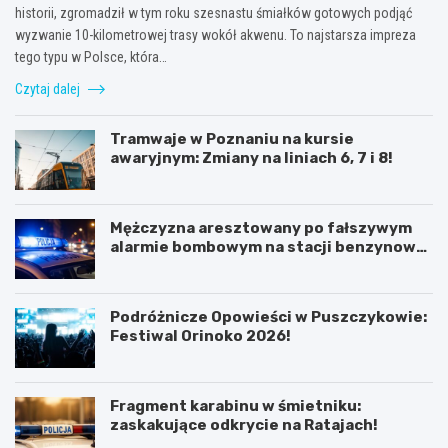
historii, zgromadził w tym roku szesnastu śmiałków gotowych podjąć
wyzwanie 10-kilometrowej trasy wokół akwenu. To najstarsza impreza
tego typu w Polsce, która…
Czytaj dalej
Tramwaje w Poznaniu na kursie
awaryjnym: Zmiany na liniach 6, 7 i 8!
Mężczyzna aresztowany po fałszywym
alarmie bombowym na stacji benzynowej
w Swarzędzu
Podróżnicze Opowieści w Puszczykowie:
Festiwal Orinoko 2026!
Fragment karabinu w śmietniku:
zaskakujące odkrycie na Ratajach!