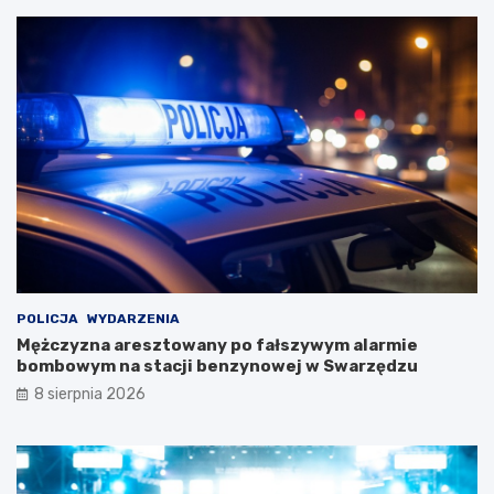
i
d
a
c
ł
z
e
a
j
s
D
w
a
y
m
j
y
ą
!
t
k
o
w
e
j
w
POLICJA
WYDARZENIA
y
Mężczyzna aresztowany po fałszywym alarmie
c
bombowym na stacji benzynowej w Swarzędzu
i
8 sierpnia 2026
e
c
z
k
i