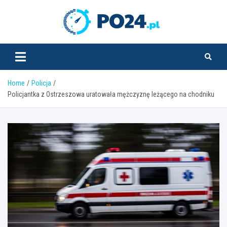
Skip
to
PO24.pl
content
Home
Policja
Policjantka z Ostrzeszowa uratowała mężczyznę leżącego na chodniku